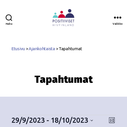
Haku
Valikko
Positiiviset
ry
Etusivu
>
Ajankohtaista
>
Tapahtumat
Tapahtumat
29/9/2023
 - 
18/10/2023
N
T
L