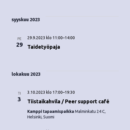
Tapahtumat
i
V
a
ä
s
a
p
t
k
l
syyskuu 2023
a
a
i
y
t
h
s
29.9.2023 klo 11:00
–
14:00
m
PE
t
e
29
Taidetyöpaja
ä
p
u
ä
t
m
i
v
n
a
lokakuu 2023
ä
V
a
.
3.10.2023 klo 17:00
–
19:30
i
TI
v
3
Tiistaikahvila / Peer support café
e
i
Kamppi tapaamispaikka
Malminkatu 24 C,
w
Helsinki, Suomi
g
s