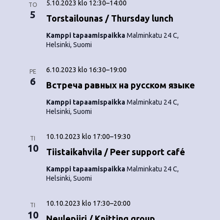
o
5.10.2023 klo 12:30
–
14:00
TO
N
5
Torstailounas / Thursday lunch
i
a
Kamppi tapaamispaikka
Malminkatu 24 C,
n
v
Helsinki, Suomi
i
t
6.10.2023 klo 16:30
–
19:00
PE
g
6
i
Встреча равных на русском языке
a
Kamppi tapaamispaikka
Malminkatu 24 C,
t
Helsinki, Suomi
i
10.10.2023 klo 17:00
–
19:30
TI
o
10
Tiistaikahvila / Peer support café
n
Kamppi tapaamispaikka
Malminkatu 24 C,
Helsinki, Suomi
10.10.2023 klo 17:30
–
20:00
TI
10
Neulepiiri / Knitting group