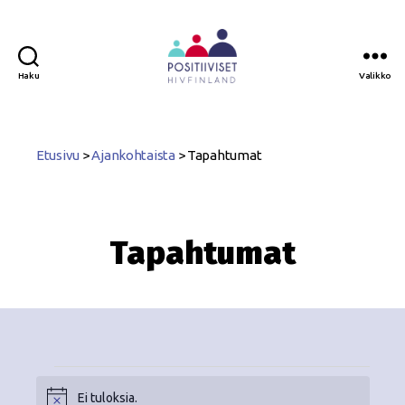
Haku
Valikko
Positiiviset
ry
Etusivu
>
Ajankohtaista
>
Tapahtumat
Tapahtumat
Ei tuloksia.
N