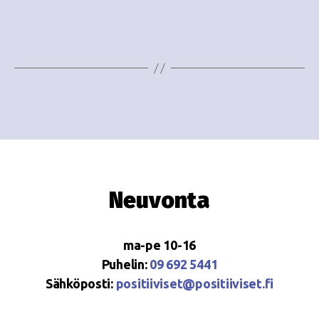
i
w
g
s
o
N
i
a
n
v
i
t
g
i
a
Neuvonta
t
i
ma-pe 10-16
o
Puhelin:
09 692 5441
Sähköposti:
positiiviset@positiiviset.fi
n