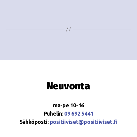
i
w
g
s
o
N
i
a
n
v
i
t
g
i
a
Neuvonta
t
i
ma-pe 10-16
o
Puhelin:
09 692 5441
Sähköposti:
positiiviset@positiiviset.fi
n