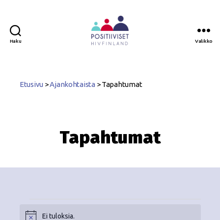
Haku
Valikko
Positiiviset
ry
Etusivu
>
Ajankohtaista
>
Tapahtumat
Tapahtumat
Ei tuloksia.
N