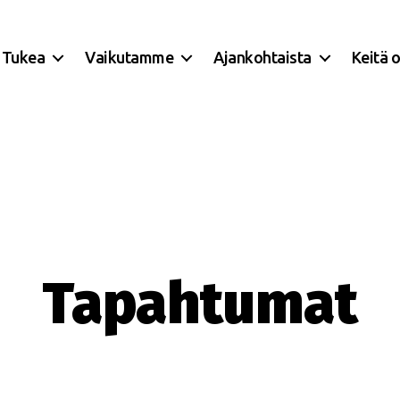
Tukea
Vaikutamme
Ajankohtaista
Keitä 
Tapahtumat