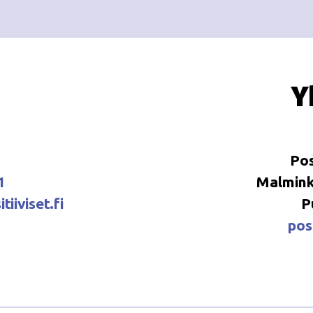
Y
Pos
1
Malminka
tiiviset.fi
P
posi