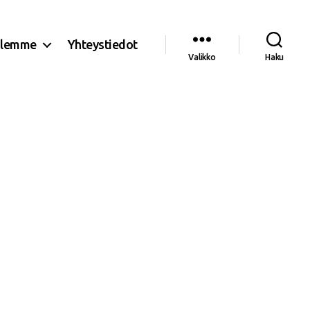
olemme
Yhteystiedot
Valikko
Haku