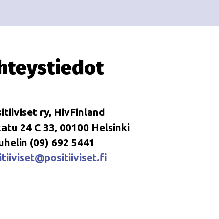
i
i
o
n
hteystiedot
itiiviset ry, HivFinland
tu 24 C 33, 00100 Helsinki
uhelin (09) 692 5441
tiiviset@positiiviset.fi