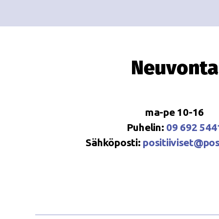
Neuvonta
ma-pe 10-16
Puhelin:
09 692 544
Sähköposti:
positiiviset@posi