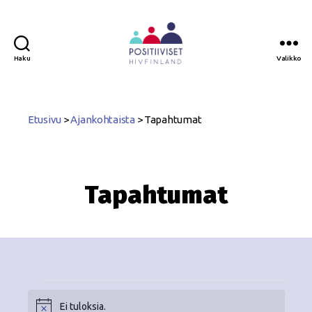
Haku
Valikko
Positiiviset
ry
Etusivu
>
Ajankohtaista
>
Tapahtumat
Tapahtumat
Ei tuloksia.
N