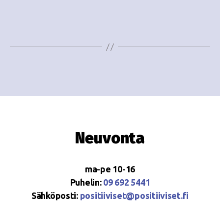
i
w
g
s
o
N
i
a
n
v
i
t
g
i
a
Neuvonta
t
i
ma-pe 10-16
o
Puhelin:
09 692 5441
Sähköposti:
positiiviset@positiiviset.fi
n