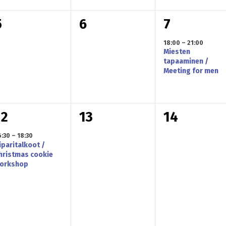
t
t
0
0
1
5
6
7
u
u
u
t
t
18:00
–
21:00
m
m
m
Miesten
a
a
a
tapaaminen /
a
a
a
Meeting for men
p
p
p
t
t
a
a
a
,
,
1
0
0
12
13
14
h
h
h
t
t
t
t
6:30
–
18:30
iparitalkoot /
a
a
a
u
u
u
hristmas cookie
orkshop
p
p
p
m
m
m
a
a
a
a
a
a
h
h
h
t
,