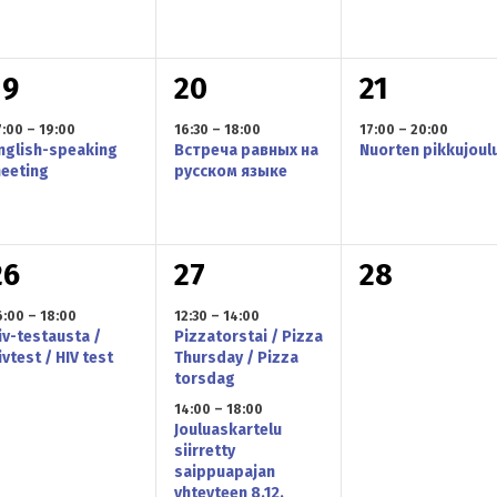
t
t
,
u
u
u
1
1
1
19
20
21
m
m
m
t
t
a
a
a
7:00
–
19:00
16:30
–
18:00
17:00
–
20:00
nglish-speaking
Встреча равных на
Nuorten pikkujoul
a
a
a
eeting
русском языке
t
t
p
p
p
,
,
a
a
a
1
2
0
26
27
28
h
h
h
t
t
6:00
–
18:00
12:30
–
14:00
t
t
iv-testausta /
Pizzatorstai / Pizza
a
a
a
ivtest / HIV test
Thursday / Pizza
u
u
u
torsdag
p
p
p
14:00
–
18:00
m
m
m
Jouluaskartelu
a
a
a
siirretty
a
a
a
saippuapajan
h
h
h
yhteyteen 8.12.