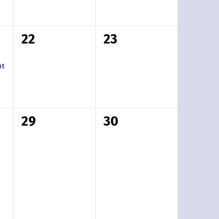
i
t
t
,
,
i
o
u
u
0
0
n
22
23
m
m
t
t
a
a
ut
a
a
,
t
p
p
,
a
a
0
0
29
30
h
h
t
t
t
t
a
a
u
u
p
p
m
m
a
a
a
a
h
h