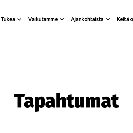
Tukea
Vaikutamme
Ajankohtaista
Keitä 
Tapahtumat