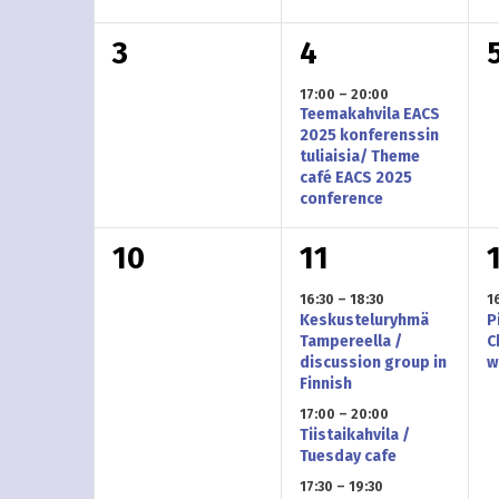
t
.
t
t
t
0
1
3
4
e
u
u
t
t
t
17:00
–
20:00
r
m
m
Teemakahvila EACS
a
a
2025 konferenssin
a
a
tuliaisia/ Theme
i
p
p
café EACS 2025
t
,
t
conference
a
a
/
,
,
0
3
10
11
h
h
T
t
t
t
t
t
t
16:30
–
18:30
1
Keskusteluryhmä
P
a
a
a
u
u
Tampereella /
C
discussion group in
w
p
p
m
m
p
Finnish
17:00
–
20:00
a
a
a
a
Tiistaikahvila /
a
Tuesday cafe
h
h
t
,
t
17:30
–
19:30