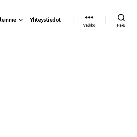
olemme
Yhteystiedot
Valikko
Haku