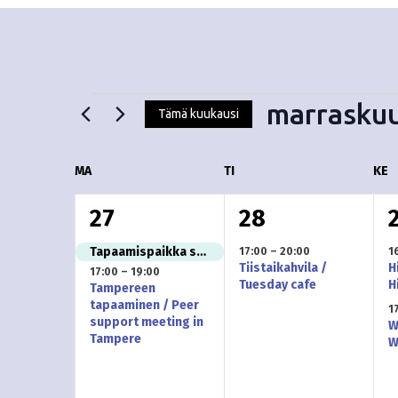
marraskuu
Tämä kuukausi
V
Tapahtumat
a
K
MA
MAANANTAI
TI
TIISTAI
KE
K
l
i
2
1
27
28
a
t
t
t
t
s
Tapaamispaikka suljettu / Meeting place closed
17:00
–
20:00
1
l
Tiistaikahvila /
H
e
17:00
–
19:00
a
a
Tuesday cafe
H
Tampereen
p
e
tapaaminen / Peer
1
p
p
ä
support meeting in
W
i
Tampere
W
a
a
n
v
ä
h
h