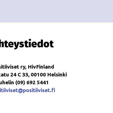
hteystiedot
itiiviset ry, HivFinland
tu 24 C 33, 00100 Helsinki
uhelin (09) 692 5441
tiiviset@positiiviset.fi