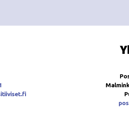
Y
Pos
1
Malminka
tiiviset.fi
P
posi