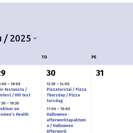
 / 2025
ESKIVIIKKO
TO
TORSTAI
PE
PERJANTAI
2
2
0
29
30
31
t
t
6:00
–
18:00
12:30
–
14:00
iv-testausta /
Pizzatorstai / Pizza
a
a
a
ivtest / HIV test
Thursday / Pizza
torsdag
7:30
–
19:30
p
p
p
ebinar on
17:00
–
19:00
omen’s Health
Halloween -
a
a
a
afterworktapahtum
a / Halloween
h
h
h
Afterwork