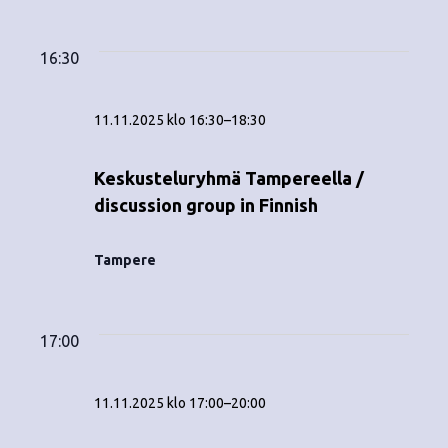
Tapahtumat
ä
V
a
ä
i
a
for
p
v
k
l
16:30
ä
a
i
11.11.2025
y
t
h
11.11.2025 klo 16:30
–
18:30
s
m
t
e
ä
p
Keskusteluryhmä Tampereella /
u
ä
discussion group in Finnish
t
m
i
v
n
a
Tampere
ä
V
a
.
i
v
17:00
e
i
w
11.11.2025 klo 17:00
–
20:00
g
s