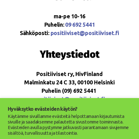
ma-pe 10-16
Puhelin:
09 692 5441
Sähköposti:
positiiviset@positiiviset.fi
Yhteystiedot
Positiiviset ry, HivFinland
Malminkatu 24 C 33, 00100 Helsinki
Puhelin (09) 692 5441
positiiviset@positiiviset.fi
Hyväksytko evästeiden käytön?
Käytämme sivuillamme evästeitä helpottamaan kirjautumista
sivuille ja saadaksemme palautetta sivustomme toiminnasta.
Evästeiden avulla pystymme jatkuvasti parantamaan sivujemme
© 2026
Positiiviset ry
Ylös
↑
sisältöä, turvallisuutta ja tilastointia.