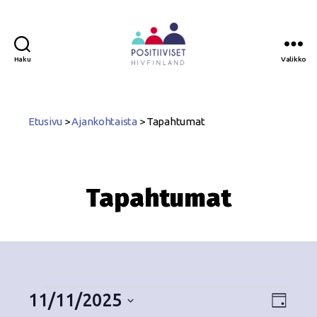
Haku
Valikko
Positiiviset
ry
Etusivu
>
Ajankohtaista
>
Tapahtumat
Tapahtumat
11/11/2025
N
T
P