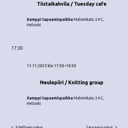
o
Tiistaikahvila / Tuesday cafe
N
i
a
Kamppi tapaamispaikka
Malminkatu 24 C,
n
v
Helsinki
i
t
g
i
17:30
a
t
11.11.2025 klo 17:30
–
19:30
i
Neulepiiri / Knitting group
o
n
Kamppi tapaamispaikka
Malminkatu 24 C,
Helsinki
Edellinen päivä
Seuraava päivä