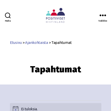
Haku
Valikko
Positiiviset
ry
Etusivu
>
Ajankohtaista
>
Tapahtumat
Tapahtumat
Ei tuloksia.
N