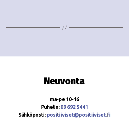
i
w
g
s
o
N
i
a
n
v
i
t
g
i
a
Neuvonta
t
i
ma-pe 10-16
o
Puhelin:
09 692 5441
Sähköposti:
positiiviset@positiiviset.fi
n