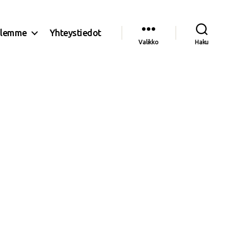
olemme
Yhteystiedot
Valikko
Haku