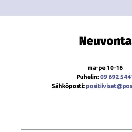
Neuvonta
ma-pe 10-16
Puhelin:
09 692 544
Sähköposti:
positiiviset@posi