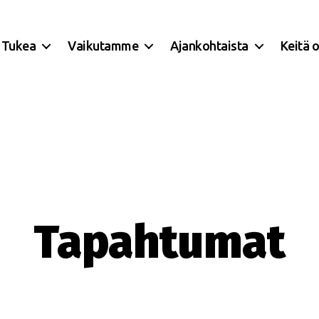
Tukea
Vaikutamme
Ajankohtaista
Keitä 
Tapahtumat