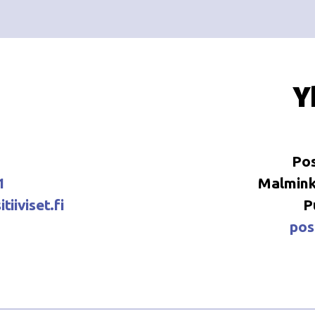
Y
Pos
1
Malminka
tiiviset.fi
P
posi