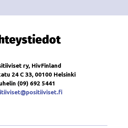
i
i
o
n
hteystiedot
itiiviset ry, HivFinland
tu 24 C 33, 00100 Helsinki
uhelin (09) 692 5441
tiiviset@positiiviset.fi