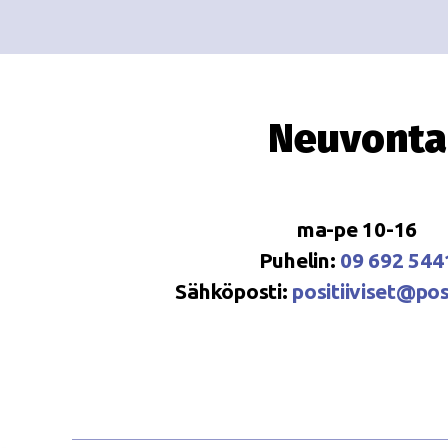
Neuvonta
ma-pe 10-16
Puhelin:
09 692 544
Sähköposti:
positiiviset@posi