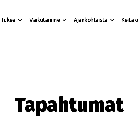
Tukea
Vaikutamme
Ajankohtaista
Keitä 
Tapahtumat