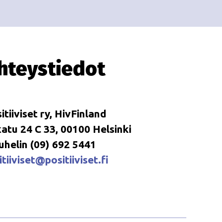
i
i
o
n
hteystiedot
itiiviset ry, HivFinland
tu 24 C 33, 00100 Helsinki
uhelin (09) 692 5441
tiiviset@positiiviset.fi