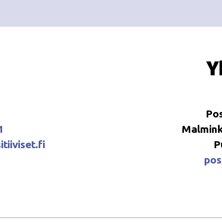
Y
Pos
1
Malminka
tiiviset.fi
P
posi