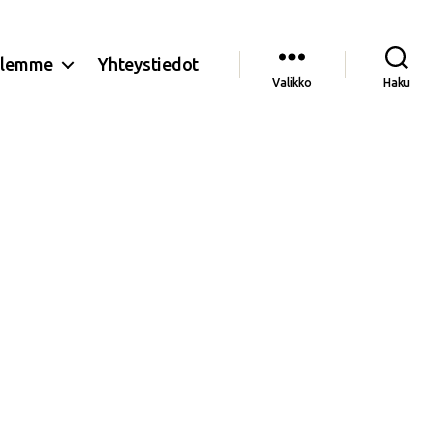
olemme
Yhteystiedot
Valikko
Haku