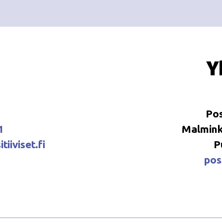
Y
Pos
1
Malminka
tiiviset.fi
P
posi