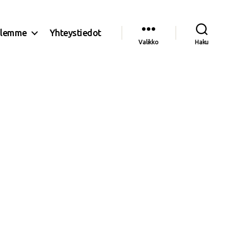
olemme
Yhteystiedot
Valikko
Haku