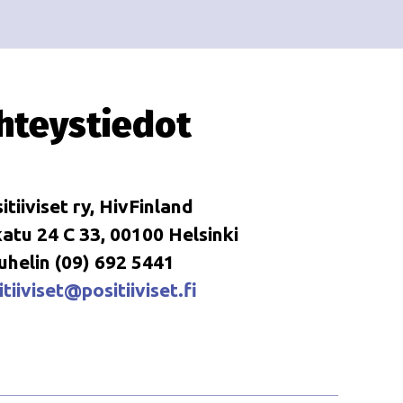
i
i
o
n
hteystiedot
itiiviset ry, HivFinland
tu 24 C 33, 00100 Helsinki
uhelin (09) 692 5441
tiiviset@positiiviset.fi