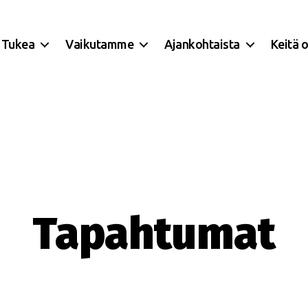
Tukea
Vaikutamme
Ajankohtaista
Keitä 
Tapahtumat