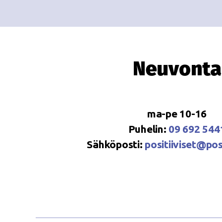
Neuvonta
ma-pe 10-16
Puhelin:
09 692 544
Sähköposti:
positiiviset@posi