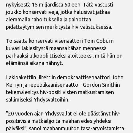
nykyisestä 15 miljardista 50:een. Tätä vastusti
joukko konservatiiveja, jotka halusivat jatkaa
alemmalla rahoituksella ja painottaa
pidättäytymisen merkitystä hiv-valistuksessa.
Toisaalta konservatiivisenaattori Tom Coburn
kuvasi lakiesitystä maansa tähän mennessä
parhaaksi ulkopoliittiseksi aloitteeksi, mitä hän on
elämänsä aikana nähnyt.
Lakipakettiin liitettiin demokraattisenaattori John
Kerryn ja republikaanisenaattori Gordon Smithin
tekemä esitys hiv-positiivisten matkustamisen
sallimiseksi Yhdysvaltoihin.
”20 vuoden ajan Yhdysvallat ei ole päästänyt hiv-
positiivisia matkailijoita maahan edes yhdeksi
päiväksi”, sanoi maahanmuuton tasa-arvoistamista