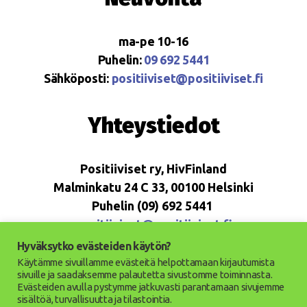
ma-pe 10-16
Puhelin:
09 692 5441
Sähköposti:
positiiviset@positiiviset.fi
Yhteystiedot
Positiiviset ry, HivFinland
Malminkatu 24 C 33, 00100 Helsinki
Puhelin (09) 692 5441
positiiviset@positiiviset.fi
Hyväksytko evästeiden käytön?
Käytämme sivuillamme evästeitä helpottamaan kirjautumista
sivuille ja saadaksemme palautetta sivustomme toiminnasta.
Evästeiden avulla pystymme jatkuvasti parantamaan sivujemme
© 2026
Positiiviset ry
Ylös
↑
sisältöä, turvallisuutta ja tilastointia.