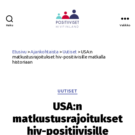
Haku
Valikko
Positiiviset
ry
Etusivu
>
Ajankohtaista
>
Uutiset
>
USA:n
matkustusrajoitukset hiv-positiivisille matkalla
historiaan
Kategoriat
UUTISET
USA:n
matkustusrajoitukset
hiv-positiivisille