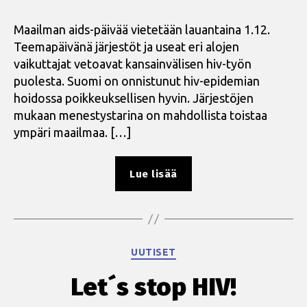
Maailman aids-päivää vietetään lauantaina 1.12.
Teemapäivänä järjestöt ja useat eri alojen
vaikuttajat vetoavat kansainvälisen hiv-työn
puolesta. Suomi on onnistunut hiv-epidemian
hoidossa poikkeuksellisen hyvin. Järjestöjen
mukaan menestystarina on mahdollista toistaa
ympäri maailmaa. […]
”Poliitikot
Lue lisää
ja
järjestöt
vaativat:
Suomi
Kategoriat
UUTISET
mukaan
maailman
Let´s stop HIV!
hiv-