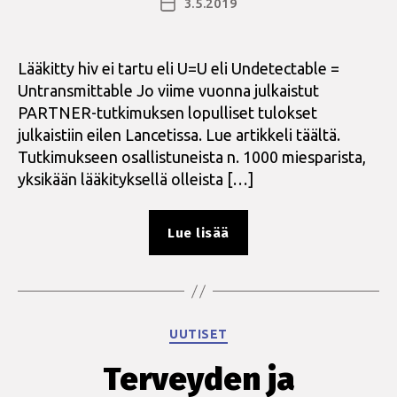
3.5.2019
Julkaisupäivämäärä
Lääkitty hiv ei tartu eli U=U eli Undetectable =
Untransmittable Jo viime vuonna julkaistut
PARTNER-tutkimuksen lopulliset tulokset
julkaistiin eilen Lancetissa. Lue artikkeli täältä.
Tutkimukseen osallistuneista n. 1000 miesparista,
yksikään lääkityksellä olleista […]
”Lääkitty
Lue lisää
hiv
ei
tartu-
edellenkään!”
Kategoriat
UUTISET
Terveyden ja