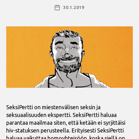
30.1.2019
Julkaisupäivämäärä
SeksiPertti on miestenvälisen seksin ja
seksuaalisuuden ekspertti. SeksiPertti haluaa
parantaa maailmaa siten, että ketään ei syrjittäisi
hiv-statuksen perusteella. Erityisesti SeksiPertti
haluaa vaikuttaa homoyhteisöön, koska siellä on