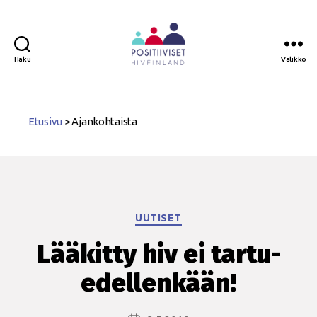
Haku
Valikko
Positiiviset
ry
Etusivu
>
Ajankohtaista
Kategoriat
UUTISET
Lääkitty hiv ei tartu-
edellenkään!