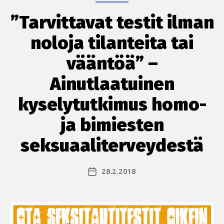
myös
Positiiviset”
”Tarvittavat testit ilman
noloja tilanteita tai
vääntöä” –
Ainutlaatuinen
kyselytutkimus homo-
ja bimiesten
seksuaaliterveydestä
28.2.2018
Julkaisupäivämäärä