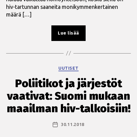
hiv-tartunnan saaneita monikymmenkertainen
määrä […]
”SeksiPertti
Lue lisää
-
kyselyn
tuloksia”
Kategoriat
UUTISET
Poliitikot ja järjestöt
vaativat: Suomi mukaan
maailman hiv-talkoisiin!
30.11.2018
Julkaisupäivämäärä