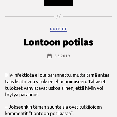
ja
hyvinvoinnin
laitos
THL
Kategoriat
UUTISET
julkaisi
hivin
Lontoon potilas
estolääkityksen
suositukset
5.3.2019
Julkaisupäivämäärä
tänään”
Hiv-infektiota ei ole parannettu, mutta tämä antaa
taas lisätoivoa viruksen eliminoimiseen. Tällaiset
tulokset vahvistavat uskoa siihen, että hiviin voi
löytyä parannus.
– Jokseenkin tämän suuntaisia ovat tutkijoiden
kommentit ”Lontoon potilaasta”.