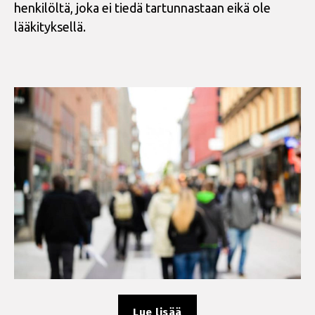
henkilöltä, joka ei tiedä tartunnastaan eikä ole
lääkityksellä.
”Terveyden
Lue lisää