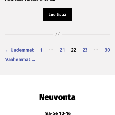
”10
Lue lisää
vuotta
Swiss
statementistä
–
Artikkelien
mitä
…
…
←
Uudemmat
1
21
22
23
30
nyt?”
sivutus
Vanhemmat
→
Neuvonta
ma-pe 10-16