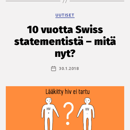
noloja
tilanteita
Kategoriat
UUTISET
tai
vääntöä”
10 vuotta Swiss
–
statementistä – mitä
Ainutlaatuinen
kyselytutkimus
nyt?
homo-
ja
30.1.2018
Julkaisupäivämäärä
bimiesten
seksuaaliterveydestä