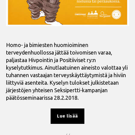
Homo- ja bimiesten huomioiminen
terveydenhuollossa jättää toivomisen varaa,
paljastaa Hivpointin ja Positiiviset ry:n
kyselytutkimus. Ainutlaatuinen aineisto valottaa yli
tuhannen vastaajan terveyskäyttäytymistä ja hiviin
liittyviä asenteita. Kyselyn tulokset julkistetaan
järjestöjen yhteisen Seksipertti-kampanjan
päätösseminaarissa 28.2.2018.
””Tarvittavat
Lue lisää
testit
ilman