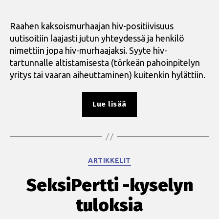
Raahen kaksoismurhaajan hiv-positiivisuus
uutisoitiin laajasti jutun yhteydessä ja henkilö
nimettiin jopa hiv-murhaajaksi. Syyte hiv-
tartunnalle altistamisesta (törkeän pahoinpitelyn
yritys tai vaaran aiheuttaminen) kuitenkin hylättiin.
”Hiv-
Lue lisää
murhaajasta
syytteen
hylkäämiseen”
Kategoriat
ARTIKKELIT
SeksiPertti -kyselyn
tuloksia