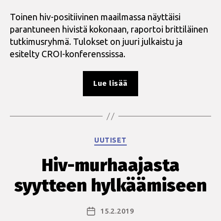
Toinen hiv-positiivinen maailmassa näyttäisi
parantuneen hivistä kokonaan, raportoi brittiläinen
tutkimusryhmä. Tulokset on juuri julkaistu ja
esitelty CROI-konferenssissa.
”Lontoon
Lue lisää
potilas”
Kategoriat
UUTISET
Hiv-murhaajasta
syytteen hylkäämiseen
15.2.2019
Julkaisupäivämäärä