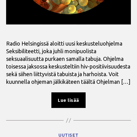
Radio Helsingissä aloitti uusi keskusteluohjelma
Seksibiliteetti, joka juhli monipuolista
seksuaalisuutta purkaen samalla tabuja. Ohjelma
toisessa jaksossa keskusteltiin hiv-positiivisuudesta
sekä siihen liittyvistä tabuista ja harhoista. Voit
kuunnella ohjeman jälkikäteen täältä Ohjelman […]
”Radio
Lue lisää
Helsingin
Seksibiliteetti
–
mukana
Kategoriat
UUTISET