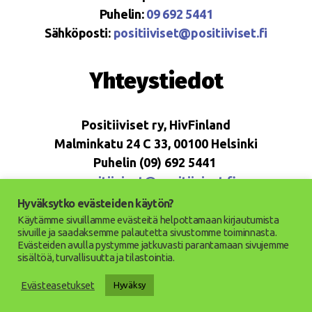
Puhelin:
09 692 5441
Sähköposti:
positiiviset@positiiviset.fi
Yhteystiedot
Positiiviset ry, HivFinland
Malminkatu 24 C 33, 00100 Helsinki
Puhelin (09) 692 5441
positiiviset@positiiviset.fi
Hyväksytko evästeiden käytön?
Käytämme sivuillamme evästeitä helpottamaan kirjautumista
sivuille ja saadaksemme palautetta sivustomme toiminnasta.
Evästeiden avulla pystymme jatkuvasti parantamaan sivujemme
© 2026
Positiiviset ry
Ylös
↑
sisältöä, turvallisuutta ja tilastointia.
Saavutettavuusseloste
Evästeasetukset
Hyväksy
Tietosuojaseloste