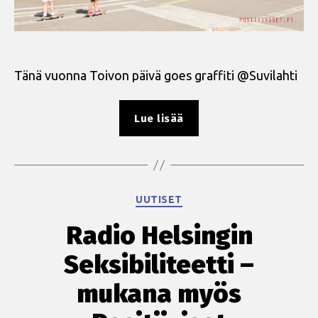
Tänä vuonna Toivon päivä goes graffiti @Suvilahti
”Let
Lue lisää
´s
stop
HIV!”
Kategoriat
UUTISET
Radio Helsingin
Seksibiliteetti –
mukana myös