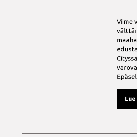
Viime v
välttäm
maahan
edusta
Cityss
varova
Epäsel
Lue 