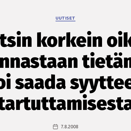
Kategoriat
UUTISET
tsin korkein oi
nnastaan tiet
oi saada syytte
tartuttamisest
7.8.2008
Julkaisupäivämäärä