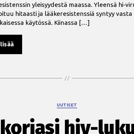
esistenssin yleisyydestä maassa. Yleensä hi-vir
ituu hitaasti ja lääkeresistenssiä syntyy vasta
ikaisessa käytössä. Kiinassa […]
”Lääkeresistenssi
lisää
yllätti
Kiinassa”
Kategoriat
UUTISET
korjasi hiv-luk