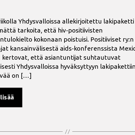
iikolla Yhdysvalloissa allekirjoitettu lakipaketti
ättä tarkoita, että hiv-positiivisten
tulokielto kokonaan poistuisi. Positiiviset ry:n
jat kansainvälisestä aids-konferenssista Mexi
ä kertovat, että asiantuntijat suhtautuvat
isesti Yhdysvalloissa hyväksyttyyn lakipakettiin
vää on […]
”Aids-
lisää
konferenssissa
odotetaan,
kumoaako
USA