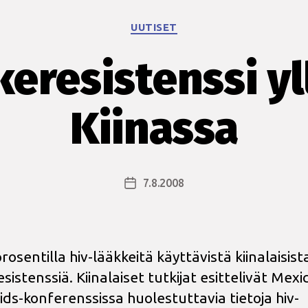
saada
Kategoriat
syytteen
UUTISET
tartuttamisesta”
eresistenssi yl
Kiinassa
7.8.2008
Julkaisupäivämäärä
prosentilla hiv-lääkkeitä käyttävistä kiinalaisist
sistenssiä. Kiinalaiset tutkijat esittelivät Mexi
aids-konferenssissa huolestuttavia tietoja hiv-