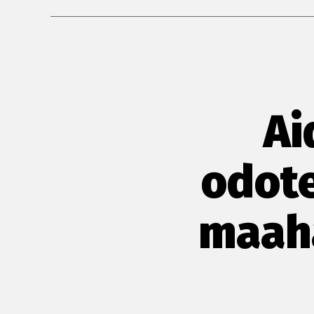
Ai
odot
maaha