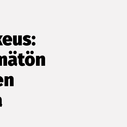
keus:
ämätön
en
a