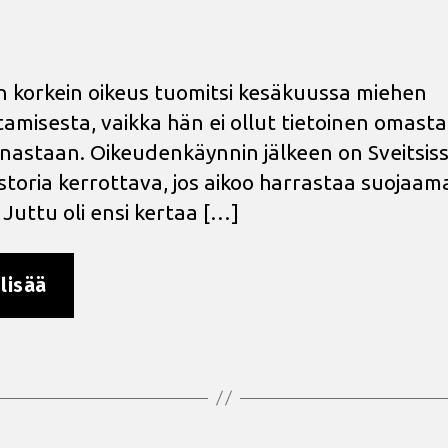
in korkein oikeus tuomitsi kesäkuussa miehen
tamisesta, vaikka hän ei ollut tietoinen omasta
nastaan. Oikeudenkäynnin jälkeen on Sveitsis
istoria kerrottava, jos aikoo harrastaa suojaa
 Juttu oli ensi kertaa […]
”Sveitsin
lisää
korkein
oikeus:
Tartunnastaan
tietämätön
voi