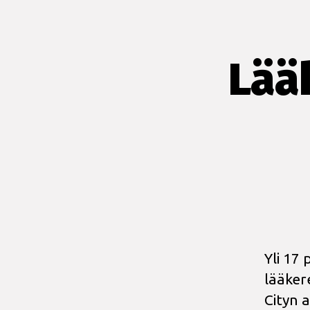
Lääk
Yli 17 
lääkere
Cityn 