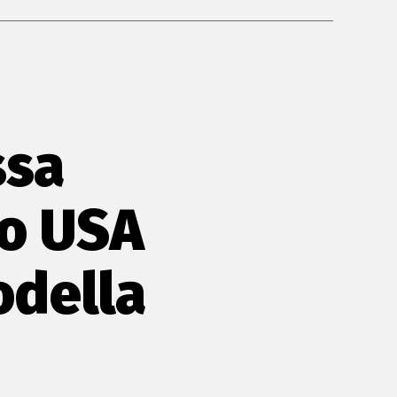
ssa
o USA
odella