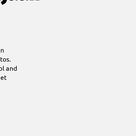
in
tos.
ol and
set