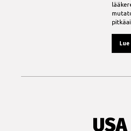
lääker
mutato
pitkäa
Lue 
USA 