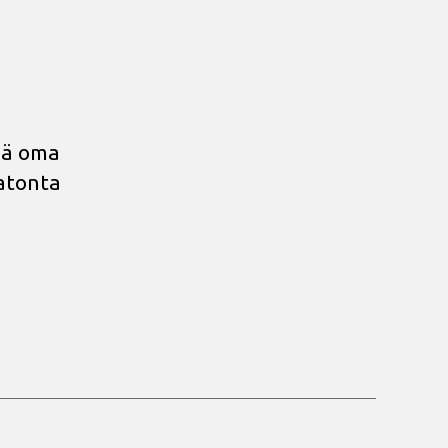
sä oma
matonta