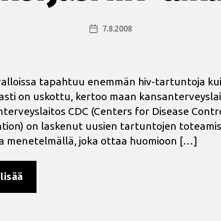
7.8.2008
Julkaisupäivämäärä
alloissa tapahtuu enemmän hiv-tartuntoja ku
asti on uskottu, kertoo maan kansanterveyslai
terveyslaitos CDC (Centers for Disease Contr
tion) on laskenut uusien tartuntojen toteami
a menetelmällä, joka ottaa huomioon […]
”USA
lisää
korjasi
hiv-
lukujaan”