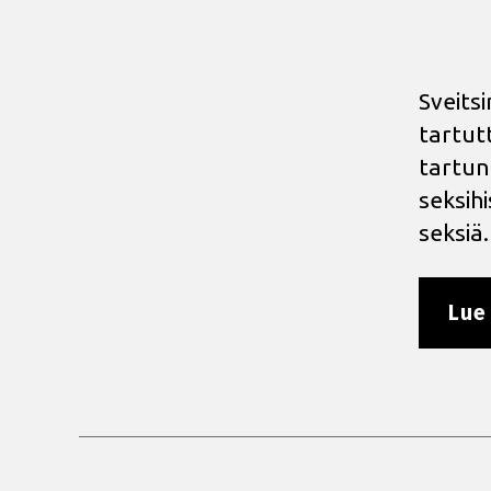
Sveits
tartut
tartun
seksih
seksiä.
Lue 