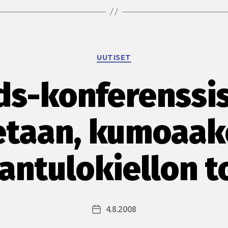
Kategoriat
UUTISET
ds-konferenssi
etaan, kumoaak
ntulokiellon t
4.8.2008
Julkaisupäivämäärä