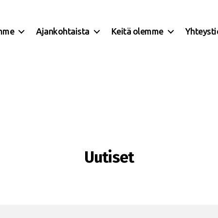
mme
Ajankohtaista
Keitä olemme
Yhteyst
Uutiset