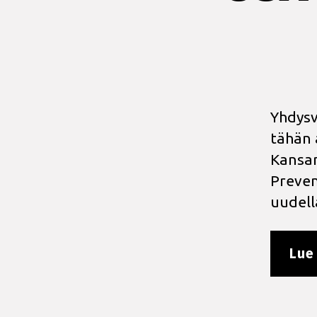
Yhdysv
tähän 
Kansan
Preven
uudell
Lue 