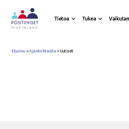
Tietoa
Tukea
Vaikuta
Positiiviset
ry
Etusivu
>
Ajankohtaista
>
Uutiset