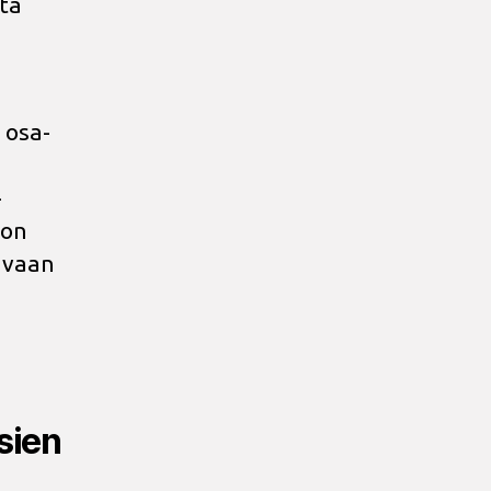
ta
 osa-
-
 on
, vaan
ksien