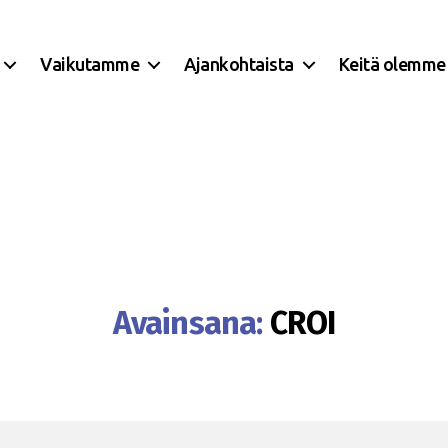
Vaikutamme
Ajankohtaista
Keitä olemme
Avainsana:
CROI