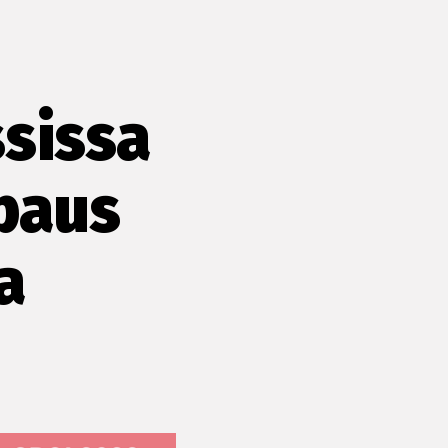
sissa
apaus
a