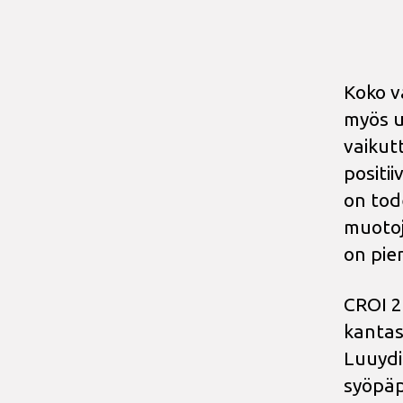
Koko v
myös u
vaikut
positi
on tod
muotoja
on pie
CROI 2
kantas
Luuydi
syöpäp