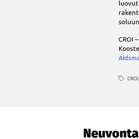
luovut
rakent
soluun
CROI –
Kooste
Aidsm
CROI
Avainsan
Neuvonta