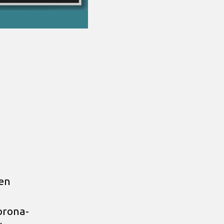
den
orona-