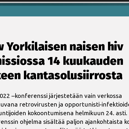
 Yorkilaisen naisen hiv
issiossa 14 kuukauden
keen kantasolusiirrosta
022 –konferenssi järjestetään vain verkossa
uvana retrovirusten ja opportunisti-infektioi
untijoiden kokoontumisena helmikuun 24. asti.
enssin ohjelma sisältää paljon ajankohtaista k