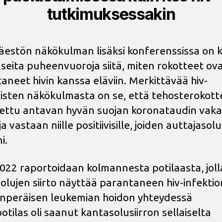
tutkimuksessakin
äestön näkökulman lisäksi konferenssissa on 
seita puheenvuoroja siitä, miten rokotteet ov
taneet hivin kanssa eläviin. Merkittävää hiv-
ivisten näkökulmasta on se, että tehosterokott
ettu antavan hyvän suojan koronataudin vaka
 vastaan niille positiivisille, joiden auttajaso
ni.
022 raportoidaan kolmannesta potilaasta, joll
olujen siirto näyttää parantaneen hiv-infektio
nperäisen leukemian hoidon yhteydessä
otilas oli saanut kantasolusiirron sellaiselta