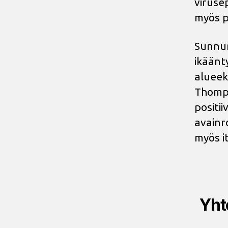
viruse
myös p
Sunnun
ikäänt
alueek
Thomps
positi
avainr
myös i
Yhte