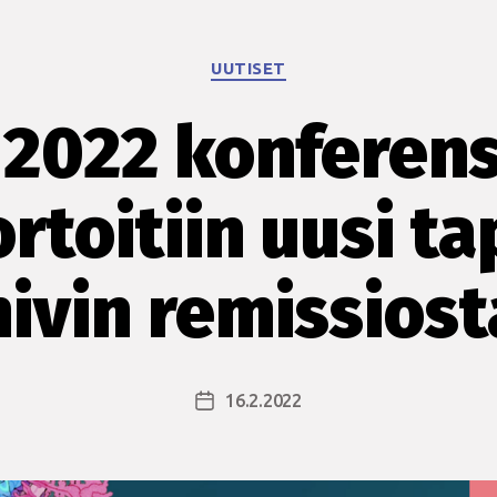
Kategoriat
UUTISET
 2022 konferens
rtoitiin uusi t
hivin remissiost
16.2.2022
Julkaisupäivämäärä