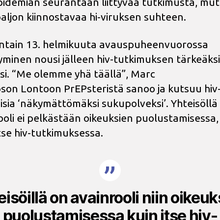
pidemian seurantaan liittyvää tutkimusta, mut
aljon kiinnostavaa hi-viruksen suhteen.
tain 13. helmikuuta avauspuheenvuorossa
yminen nousi jälleen hiv-tutkimuksen tärkeäksi
si. “Me olemme yhä täällä”, Marc
on Lontoon PrEPsteristä sanoo ja kutsuu hiv
ivisia ‘näkymättömäksi sukupolveksi’. Yhteisöllä
ooli ei pelkästään oikeuksien puolustamisessa
tse hiv-tutkimuksessa.
isöillä on avainrooli niin oikeu
puolustamisessa kuin itse hiv-