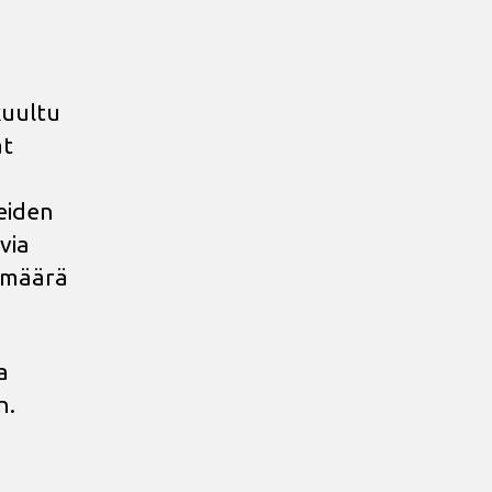
kuultu
at
eiden
via
lumäärä
a
n.