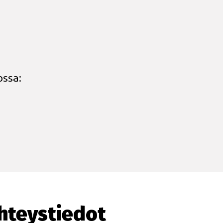
ossa:
hteystiedot