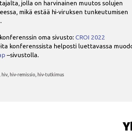
tajalta, jolla on harvinainen muutos solujen
eessa, mikä estää hi-viruksen tunkeutumisen
.
konferenssin oma sivusto:
CROI 2022
ita konferenssista helposti luettavassa muod
ap
–sivustolla.
,
hiv
,
hiv-remissio
,
hiv-tutkimus
at
Y