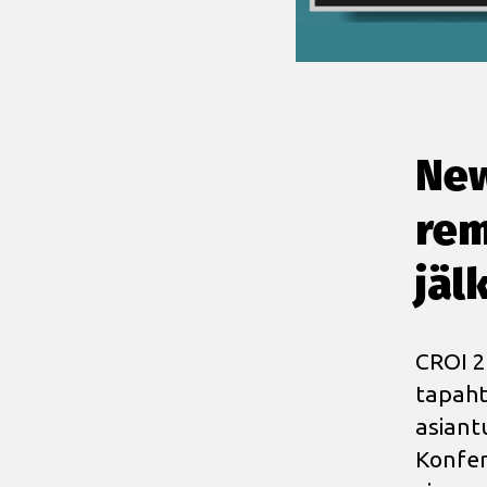
New
rem
jäl
CROI 2
tapaht
asiant
Konfer