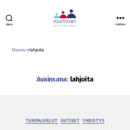
Haku
Valikko
Positiiviset
ry
Etusivu
>
lahjoita
Avainsana:
lahjoita
Kategoriat
TUKIPALVELUT
UUTISET
YHDISTYS