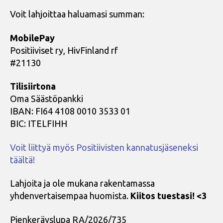
Voit lahjoittaa haluamasi summan:
MobilePay
Positiiviset ry, HivFinland rf
#21130
Tilisiirtona
Oma Säästöpankki
IBAN: FI64 4108 0010 3533 01
BIC: ITELFIHH
Voit liittyä myös Positiivisten kannatusjäseneksi
täältä!
Lahjoita ja ole mukana rakentamassa
yhdenvertaisempaa huomista.
Kiitos tuestasi! <3
Pienkeräyslupa RA/2026/735