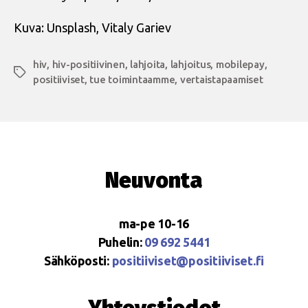
Kuva: Unsplash, Vitaly Gariev
hiv
,
hiv-positiivinen
,
lahjoita
,
lahjoitus
,
mobilepay
,
Avainsanat
positiiviset
,
tue toimintaamme
,
vertaistapaamiset
Neuvonta
ma-pe 10-16
Puhelin:
09 692 5441
Sähköposti:
positiiviset@positiiviset.fi