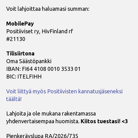
Voit lahjoittaa haluamasi summan:
MobilePay
Positiiviset ry, HivFinland rf
#21130
Tilisiirtona
Oma Säästöpankki
IBAN: FI64 4108 0010 3533 01
BIC: ITELFIHH
Voit liittyä myös Positiivisten kannatusjäseneksi
täältä!
Lahjoita ja ole mukana rakentamassa
yhdenvertaisempaa huomista.
Kiitos tuestasi! <3
Pienkeräyslupa RA/2026/735