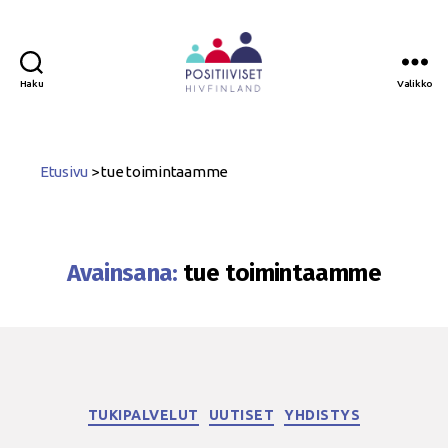
Haku
Valikko
Positiiviset
ry
Etusivu
>
tue toimintaamme
Avainsana:
tue toimintaamme
Kategoriat
TUKIPALVELUT
UUTISET
YHDISTYS