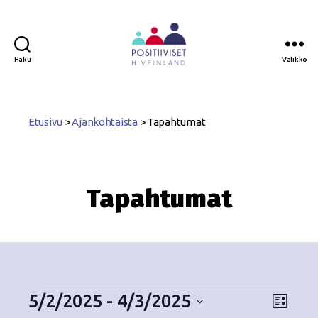
Haku
Valikko
Positiiviset
ry
Etusivu
>
Ajankohtaista
>
Tapahtumat
Tapahtumat
5/2/2025
 - 
4/3/2025
N
T
L