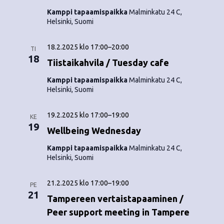
o
N
Kamppi tapaamispaikka
Malminkatu 24 C,
i
Helsinki, Suomi
a
n
v
18.2.2025 klo 17:00
–
20:00
TI
18
i
t
Tiistaikahvila / Tuesday cafe
g
Kamppi tapaamispaikka
Malminkatu 24 C,
i
Helsinki, Suomi
a
t
19.2.2025 klo 17:00
–
19:00
KE
19
i
Wellbeing Wednesday
o
Kamppi tapaamispaikka
Malminkatu 24 C,
Helsinki, Suomi
n
21.2.2025 klo 17:00
–
19:00
PE
21
Tampereen vertaistapaaminen /
Peer support meeting in Tampere