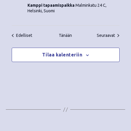
Kamppi tapaamispaikka
Malminkatu 24 C,
Helsinki, Suomi
Tapahtumat
Tapahtu
Edelliset
Tänään
Seuraavat
Tilaa kalenteriin