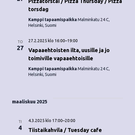
Pizzatorstai / Pizza Thursday / Pizza
torsdag
Kamppi tapaamispaikka
Malminkatu 24 C,
Helsinki, Suomi
27.2.2025 klo 16:00
–
19:00
TO
27
Vapaaehtoisten ilta, uusille ja jo
toimiville vapaaehtoisille
Kamppi tapaamispaikka
Malminkatu 24 C,
Helsinki, Suomi
maaliskuu 2025
4.3.2025 klo 17:00
–
20:00
TI
4
Tiistaikahvila / Tuesday cafe