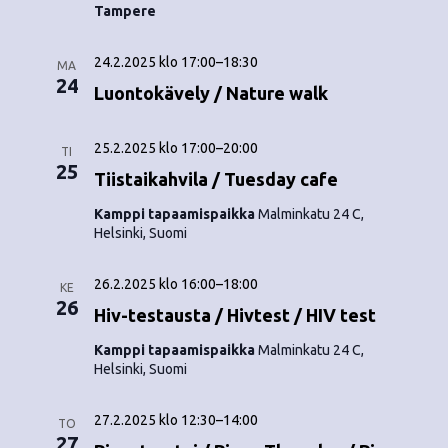
Tampere
24.2.2025 klo 17:00
–
18:30
MA
24
Luontokävely / Nature walk
25.2.2025 klo 17:00
–
20:00
TI
25
Tiistaikahvila / Tuesday cafe
Kamppi tapaamispaikka
Malminkatu 24 C,
Helsinki, Suomi
26.2.2025 klo 16:00
–
18:00
KE
26
Hiv-testausta / Hivtest / HIV test
Kamppi tapaamispaikka
Malminkatu 24 C,
Helsinki, Suomi
27.2.2025 klo 12:30
–
14:00
TO
27