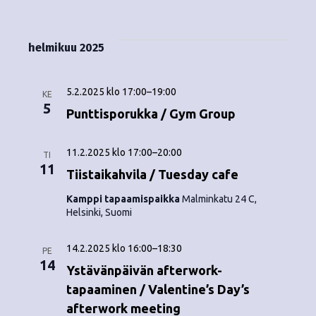
Tapahtumat
i
V
a
ä
s
a
p
t
k
l
helmikuu 2025
a
a
i
y
t
h
s
5.2.2025 klo 17:00
–
19:00
m
KE
t
e
5
Punttisporukka / Gym Group
ä
p
u
ä
t
m
11.2.2025 klo 17:00
–
20:00
i
TI
11
v
Tiistaikahvila / Tuesday cafe
n
a
ä
Kamppi tapaamispaikka
Malminkatu 24 C,
V
a
.
Helsinki, Suomi
i
v
14.2.2025 klo 16:00
–
18:30
e
PE
i
14
Ystävänpäivän afterwork-
w
tapaaminen / Valentine’s Day’s
g
s
afterwork meeting