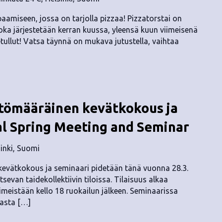
aamiseen, jossa on tarjolla pizzaa! Pizzatorstai on
a järjestetään kerran kuussa, yleensä kuun viimeisenä
etullut! Vatsa täynnä on mukava jutustella, vaihtaa
tömääräinen kevätkokous ja
al Spring Meeting and Seminar
sinki, Suomi
evätkokous ja seminaari pidetään tänä vuonna 28.3.
tsevan taidekollektiivin tiloissa. Tilaisuus alkaa
iimeistään kello 18 ruokailun jälkeen. Seminaarissa
lasta […]