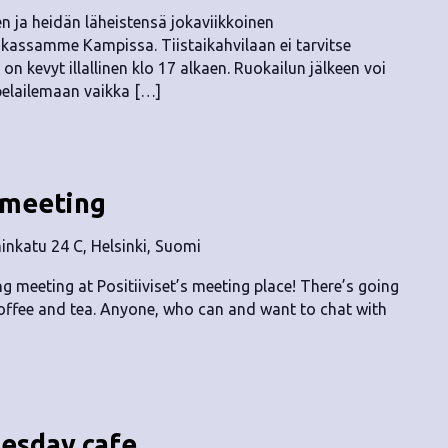
ten ja heidän läheistensä jokaviikkoinen
kassamme Kampissa. Tiistaikahvilaan ei tarvitse
on kevyt illallinen klo 17 alkaen. Ruokailun jälkeen voi
pelailemaan vaikka […]
 meeting
nkatu 24 C, Helsinki, Suomi
 meeting at Positiiviset’s meeting place! There’s going
offee and tea. Anyone, who can and want to chat with
uesday cafe