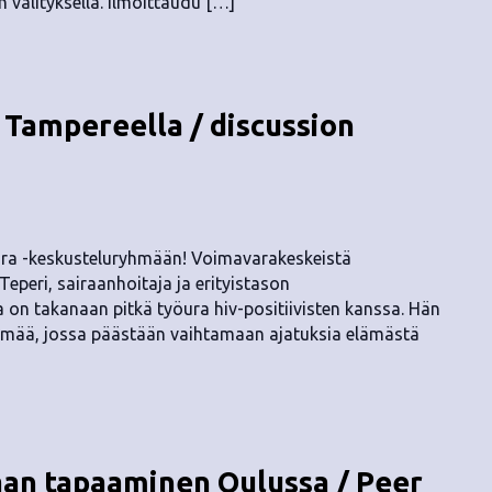
 välityksellä. Ilmoittaudu […]
Tampereella / discussion
ra -keskusteluryhmään! Voimavarakeskeistä
eperi, sairaanhoitaja ja erityistason
la on takanaan pitkä työura hiv-positiivisten kanssa. Hän
mää, jossa päästään vaihtamaan ajatuksia elämästä
an tapaaminen Oulussa / Peer