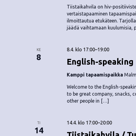
Tiistaikahvila on hiv-positiivis
vertaistapaaminen tapaamispai
ilmoittautua etukäteen. Tarjolla 
jäädä vaihtamaan kuulumisia, 
8.4. klo 17:00
–
19:00
KE
8
English-speaking
Kamppi tapaamispaikka
Malmi
Welcome to the English-speaking
to be great company, snacks, c
other people in […]
14.4. klo 17:00
–
20:00
TI
14
Tiistaikahvila / T