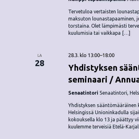
.
Tervetuloa vertaisten lounastap
maksuton lounastapaaminen, jok
torstaina. Olet lämpimästi terv
kuulumisia tai vaikkapa […]
28.3. klo 13:00
–
18:00
LA
28
Yhdistyksen sään
seminaari / Annu
Senaatintori
Senaatintori, Hel
Yhdistyksen sääntömääräinen k
Helsingissä Unioninkadulla sijai
kokouksella klo 13 ja päättyy v
kuulemme terveisiä Etelä-Karja