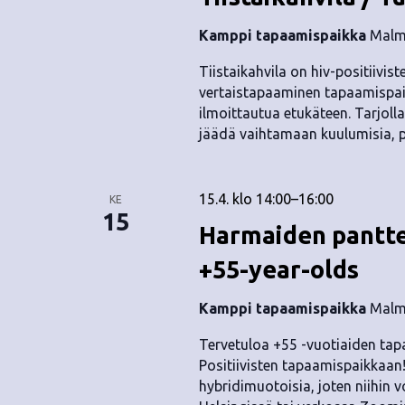
Kamppi tapaamispaikka
Malmi
Tiistaikahvila on hiv-positiivis
vertaistapaaminen tapaamispai
ilmoittautua etukäteen. Tarjolla 
jäädä vaihtamaan kuulumisia, 
15.4. klo 14:00
–
16:00
KE
15
Harmaiden pantte
+55-year-olds
Kamppi tapaamispaikka
Malmi
Tervetuloa +55 -vuotiaiden tapa
Positiivisten tapaamispaikkaan
hybridimuotoisia, joten niihin 