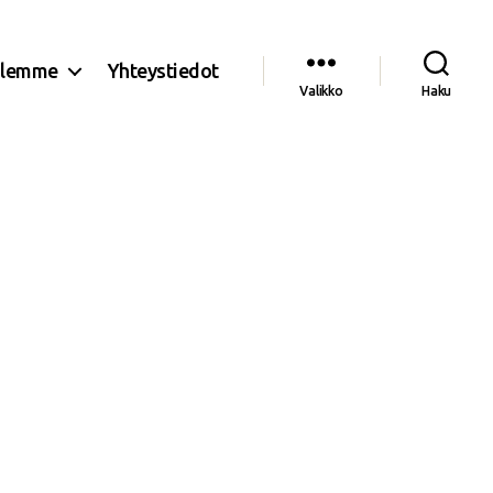
olemme
Yhteystiedot
Valikko
Haku