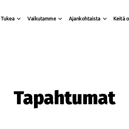
Tukea
Vaikutamme
Ajankohtaista
Keitä 
Tapahtumat