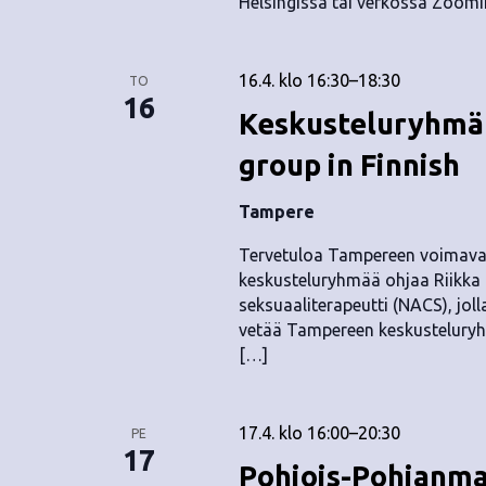
Helsingissä tai verkossa Zoomin
16.4. klo 16:30
–
18:30
TO
16
Keskusteluryhmä 
group in Finnish
Tampere
Tervetuloa Tampereen voimava
keskusteluryhmää ohjaa Riikka T
seksuaaliterapeutti (NACS), jol
vetää Tampereen keskusteluryh
[…]
17.4. klo 16:00
–
20:30
PE
17
Pohjois-Pohjanma