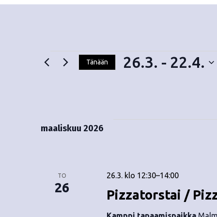
26.3.
 - 
22.4.
Tänään
V
Tapahtumat
a
l
i
t
maaliskuu 2026
s
e
p
ä
26.3. klo 12:30
–
14:00
TO
i
26
Pizzatorstai / Piz
v
ä
Kamppi tapaamispaikka
Malmi