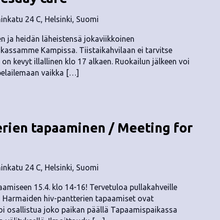
nkatu 24 C, Helsinki, Suomi
ten ja heidän läheistensä jokaviikkoinen
kassamme Kampissa. Tiistaikahvilaan ei tarvitse
on kevyt illallinen klo 17 alkaen. Ruokailun jälkeen voi
pelailemaan vaikka […]
rien tapaaminen / Meeting for
nkatu 24 C, Helsinki, Suomi
amiseen 15.4. klo 14-16! Tervetuloa pullakahveille
! Harmaiden hiv-pantterien tapaamiset ovat
voi osallistua joko paikan päällä Tapaamispaikassa