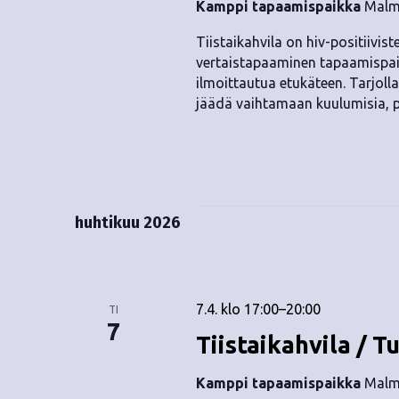
Kamppi tapaamispaikka
Malmi
Tiistaikahvila on hiv-positiivis
vertaistapaaminen tapaamispai
ilmoittautua etukäteen. Tarjolla 
jäädä vaihtamaan kuulumisia, 
huhtikuu 2026
7.4. klo 17:00
–
20:00
TI
7
Tiistaikahvila / T
Kamppi tapaamispaikka
Malmi