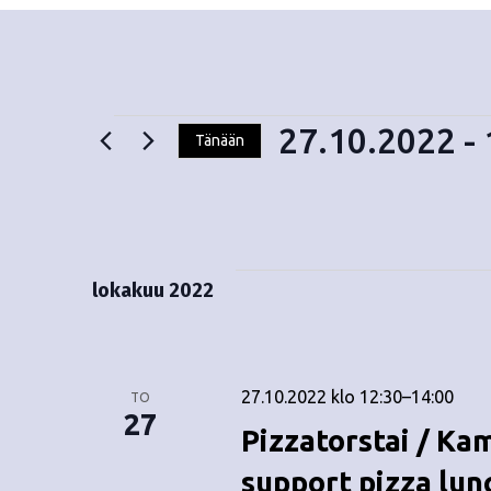
27.10.2022
 - 
Tänään
V
Tapahtumat
a
l
i
t
lokakuu 2022
s
e
p
ä
27.10.2022 klo 12:30
–
14:00
TO
i
27
Pizzatorstai / Ka
v
ä
support pizza lun