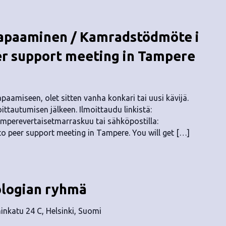
apaaminen / Kamradstödmöte i
r support meeting in Tampere
aamiseen, olet sitten vanha konkari tai uusi kävijä.
ttautumisen jälkeen. Ilmoittaudu linkistä:
amperevertaisetmarraskuu tai sähköpostilla:
 peer support meeting in Tampere. You will get […]
ologian ryhmä
nkatu 24 C, Helsinki, Suomi