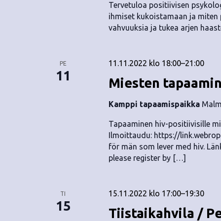
Tervetuloa positiivisen psyko
ihmiset kukoistamaan ja miten 
vahvuuksia ja tukea arjen haaste
11.11.2022 klo 18:00
–
21:00
PE
11
Miesten tapaamin
Kamppi tapaamispaikka
Malmi
Tapaaminen hiv-positiivisille mi
Ilmoittaudu: https://link.web
för män som lever med hiv. Länk
please register by […]
15.11.2022 klo 17:00
–
19:30
TI
15
Tiistaikahvila / P