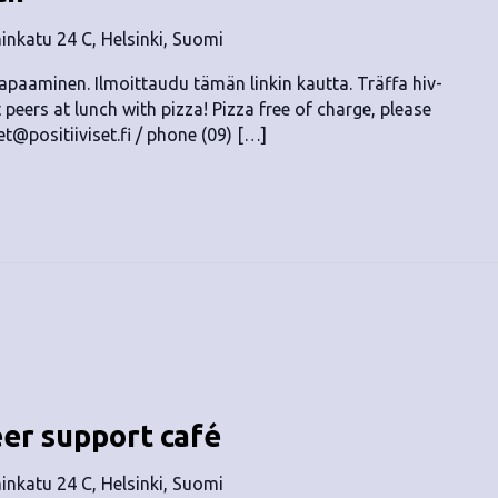
nkatu 24 C, Helsinki, Suomi
tapaaminen. Ilmoittaudu tämän linkin kautta. Träffa hiv-
peers at lunch with pizza! Pizza free of charge, please
et@positiiviset.fi
/ phone (09) […]
eer support café
nkatu 24 C, Helsinki, Suomi