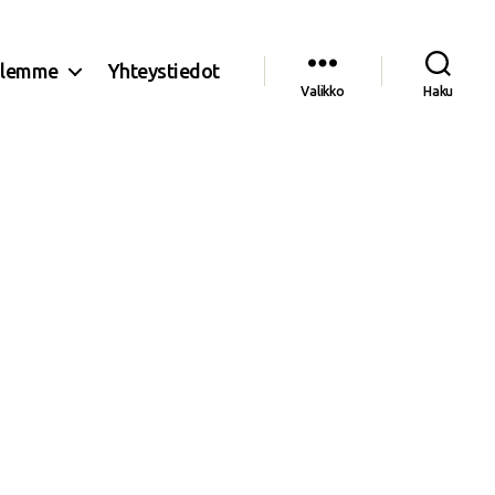
olemme
Yhteystiedot
Valikko
Haku