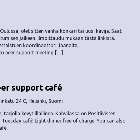
ulussa, olet sitten vanha konkari tai uusi kävijä. Saat
tumisen jälkeen. Ilmoittaudu mukaan tästä linkistä.
ertaistuen koordinaattori Jaanalta,
to peer support meeting […]
eer support café
nkatu 24 C, Helsinki, Suomi
, tarjolla kevyt illallinen. Kahvilassa on Positiivisten
n Tuesday café! Light dinner free of charge. You can also
afé.