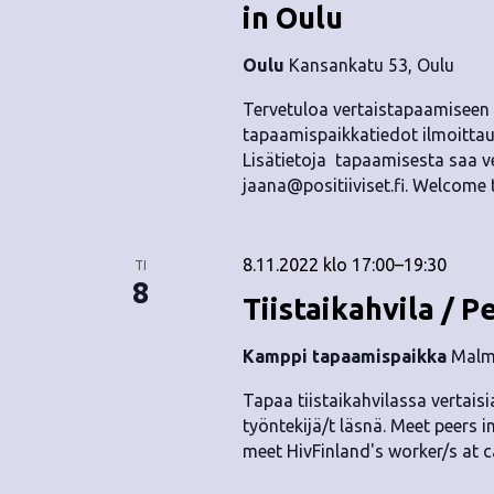
in Oulu
Oulu
Kansankatu 53, Oulu
Tervetuloa vertaistapaamiseen O
tapaamispaikkatiedot ilmoittau
Lisätietoja tapaamisesta saa v
jaana@positiiviset.fi
. Welcome 
8.11.2022 klo 17:00
–
19:30
TI
8
Tiistaikahvila / P
Kamppi tapaamispaikka
Malmi
Tapaa tiistaikahvilassa vertaisia
työntekijä/t läsnä. Meet peers i
meet HivFinland's worker/s at c