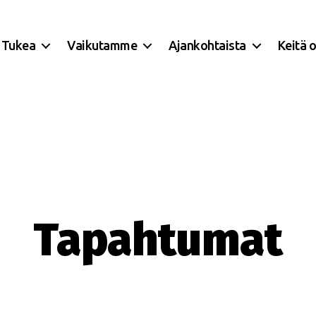
Tukea
Vaikutamme
Ajankohtaista
Keitä 
Tapahtumat