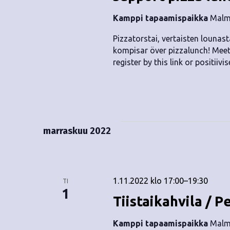
.
Kamppi tapaamispaikka
Malmi
Pizzatorstai, vertaisten lounas
kompisar över pizzalunch! Meet 
register by this link or
positiivis
marraskuu 2022
1.11.2022 klo 17:00
–
19:30
TI
1
Tiistaikahvila / P
Kamppi tapaamispaikka
Malmi