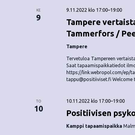
9.11.2022 klo 17:00
–
19:00
KE
9
Tampere vertaist
Tammerfors / Pee
Tampere
Tervetuloa Tampereen vertaistap
Saat tapaamispaikkatiedot ilmoi
https://link.webropol.com/ep/t
tappu@positiiviset.fi
Welcome to
10.11.2022 klo 17:00
–
19:00
TO
10
Positiivisen psyk
Kamppi tapaamispaikka
Malmi