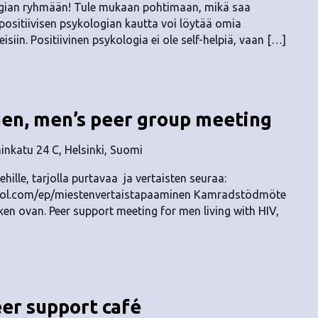
logian ryhmään! Tule mukaan pohtimaan, mikä saa
positiivisen psykologian kautta voi löytää omia
isiin. Positiivinen psykologia ei ole self-helpiä, vaan […]
en, men’s peer group meeting
nkatu 24 C, Helsinki, Suomi
ehille, tarjolla purtavaa ja vertaisten seuraa:
ropol.com/ep/miestenvertaistapaaminen Kamradstödmöte
en ovan. Peer support meeting for men living with HIV,
eer support café