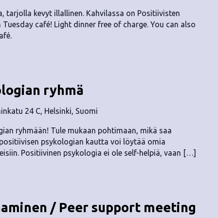
, tarjolla kevyt illallinen. Kahvilassa on Positiivisten
n Tuesday café! Light dinner free of charge. You can also
afé.
ologian ryhmä
nkatu 24 C, Helsinki, Suomi
logian ryhmään! Tule mukaan pohtimaan, mikä saa
positiivisen psykologian kautta voi löytää omia
isiin. Positiivinen psykologia ei ole self-helpiä, vaan […]
aaminen / Peer support meeting