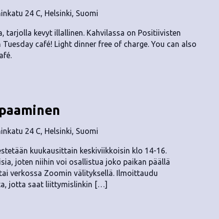
nkatu 24 C, Helsinki, Suomi
, tarjolla kevyt illallinen. Kahvilassa on Positiivisten
n Tuesday café! Light dinner free of charge. You can also
afé.
apaaminen
nkatu 24 C, Helsinki, Suomi
stetään kuukausittain keskiviikkoisin klo 14-16.
a, joten niihin voi osallistua joko paikan päällä
ai verkossa Zoomin välityksellä. Ilmoittaudu
, jotta saat liittymislinkin […]