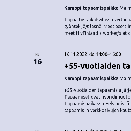
Kamppi tapaamispaikka
Malmi
Tapaa tiistaikahvilassa vertaisia
työntekijä/t läsnä. Meet peers i
meet HivFinland's worker/s at c
16.11.2022 klo 14:00
–
16:00
KE
16
+55-vuotiaiden t
Kamppi tapaamispaikka
Malmi
+55-vuotiaiden tapaamisia järje
Tapaamiset ovat hybridimuotoisi
Tapaamispaikassa Helsingissä t
tapaamisiin verkkosivujen kautta