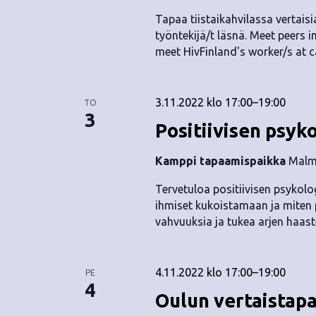
Tapaa tiistaikahvilassa vertaisia
työntekijä/t läsnä. Meet peers i
meet HivFinland's worker/s at c
3.11.2022 klo 17:00
–
19:00
TO
3
Positiivisen psyk
Kamppi tapaamispaikka
Malmi
Tervetuloa positiivisen psyko
ihmiset kukoistamaan ja miten 
vahvuuksia ja tukea arjen haaste
4.11.2022 klo 17:00
–
19:00
PE
4
Oulun vertaistap