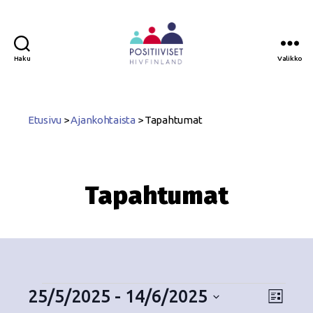
Haku
Valikko
Positiiviset
ry
Etusivu
>
Ajankohtaista
>
Tapahtumat
Tapahtumat
25/5/2025
 - 
14/6/2025
N
T
L