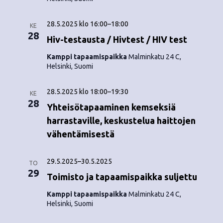
o
N
i
a
28.5.2025 klo 16:00
–
18:00
KE
28
Hiv-testausta / Hivtest / HIV test
n
v
Kamppi tapaamispaikka
Malminkatu 24 C,
i
t
Helsinki, Suomi
g
i
28.5.2025 klo 18:00
–
19:30
a
KE
28
Yhteisötapaaminen kemseksiä
t
harrastaville, keskustelua haittojen
i
vähentämisestä
o
29.5.2025
–
30.5.2025
n
TO
29
Toimisto ja tapaamispaikka suljettu
Kamppi tapaamispaikka
Malminkatu 24 C,
Helsinki, Suomi