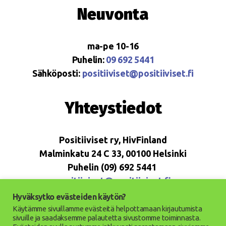
Neuvonta
ma-pe 10-16
Puhelin:
09 692 5441
Sähköposti:
positiiviset@positiiviset.fi
Yhteystiedot
Positiiviset ry, HivFinland
Malminkatu 24 C 33, 00100 Helsinki
Puhelin (09) 692 5441
positiiviset@positiiviset.fi
Hyväksytko evästeiden käytön?
Käytämme sivuillamme evästeitä helpottamaan kirjautumista
sivuille ja saadaksemme palautetta sivustomme toiminnasta.