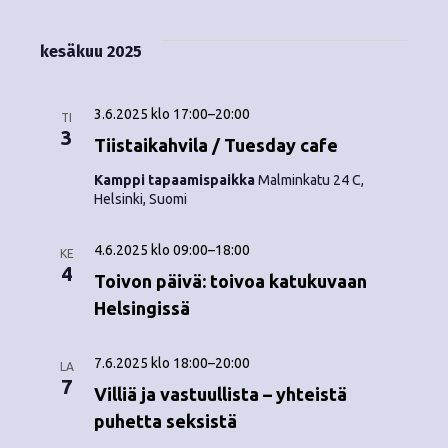
kesäkuu 2025
3.6.2025 klo 17:00
–
20:00
TI
3
Tiistaikahvila / Tuesday cafe
Kamppi tapaamispaikka
Malminkatu 24 C,
Helsinki, Suomi
4.6.2025 klo 09:00
–
18:00
KE
4
Toivon päivä: toivoa katukuvaan
Helsingissä
7.6.2025 klo 18:00
–
20:00
LA
7
Villiä ja vastuullista – yhteistä
puhetta seksistä