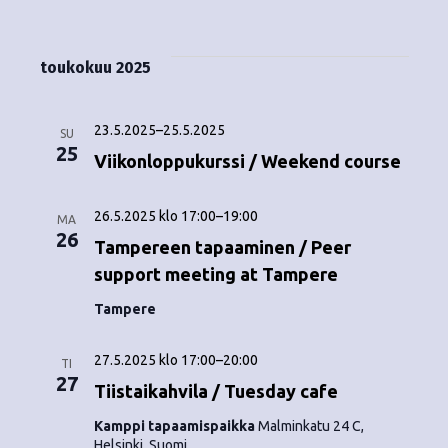
Tapahtumat
i
V
a
ä
s
a
p
t
k
l
toukokuu 2025
a
a
i
y
t
h
s
23.5.2025
–
25.5.2025
m
SU
t
e
25
Viikonloppukurssi / Weekend course
ä
p
u
ä
t
m
26.5.2025 klo 17:00
–
19:00
i
MA
26
v
Tampereen tapaaminen / Peer
n
a
ä
support meeting at Tampere
V
a
.
Tampere
i
v
e
27.5.2025 klo 17:00
–
20:00
TI
i
27
Tiistaikahvila / Tuesday cafe
w
g
s
Kamppi tapaamispaikka
Malminkatu 24 C,
Helsinki, Suomi