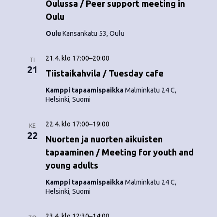
Oulussa / Peer support meeting in
Oulu
Oulu
Kansankatu 53, Oulu
21.4. klo 17:00
–
20:00
TI
21
Tiistaikahvila / Tuesday cafe
Kamppi tapaamispaikka
Malminkatu 24 C,
Helsinki, Suomi
22.4. klo 17:00
–
19:00
KE
22
Nuorten ja nuorten aikuisten
tapaaminen / Meeting for youth and
young adults
Kamppi tapaamispaikka
Malminkatu 24 C,
Helsinki, Suomi
23.4. klo 12:30
–
14:00