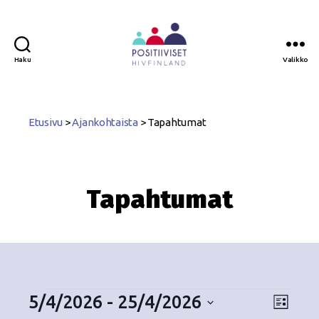
Haku
Valikko
Positiiviset
ry
Etusivu
>
Ajankohtaista
>
Tapahtumat
Tapahtumat
5/4/2026
 - 
25/4/2026
N
T
L