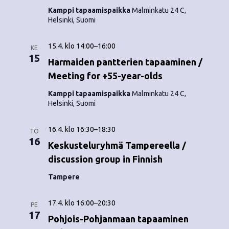
o
N
Kamppi tapaamispaikka
Malminkatu 24 C,
Helsinki, Suomi
i
a
n
v
15.4. klo 14:00
–
16:00
KE
15
i
Harmaiden pantterien tapaaminen /
t
Meeting for +55-year-olds
g
i
Kamppi tapaamispaikka
Malminkatu 24 C,
a
Helsinki, Suomi
t
16.4. klo 16:30
–
18:30
i
TO
16
Keskusteluryhmä Tampereella /
o
discussion group in Finnish
n
Tampere
17.4. klo 16:00
–
20:30
PE
17
Pohjois-Pohjanmaan tapaaminen