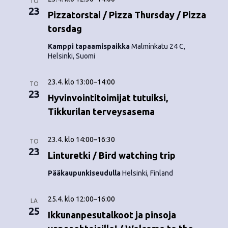
TO
23
Pizzatorstai / Pizza Thursday / Pizza
torsdag
Kamppi tapaamispaikka
Malminkatu 24 C,
Helsinki, Suomi
23.4. klo 13:00
–
14:00
TO
23
Hyvinvointitoimijat tutuiksi,
Tikkurilan terveysasema
23.4. klo 14:00
–
16:30
TO
23
Linturetki / Bird watching trip
Pääkaupunkiseudulla
Helsinki, Finland
25.4. klo 12:00
–
16:00
LA
25
Ikkunanpesutalkoot ja pinsoja