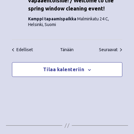
vapaaehtoisille! / Welcome to the
spring window cleaning event!
Kamppi tapaamispaikka
Malminkatu 24 C,
Helsinki, Suomi
Tapahtumat
Tapahtu
Edelliset
Tänään
Seuraavat
Tilaa kalenteriin