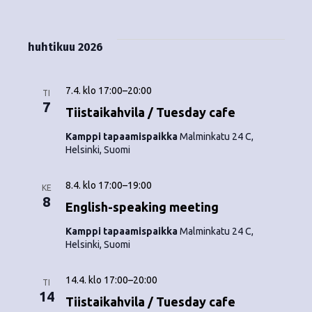
Tapahtumat
i
V
a
ä
s
a
p
t
k
l
huhtikuu 2026
a
a
i
y
t
h
s
7.4. klo 17:00
–
20:00
m
TI
t
e
7
Tiistaikahvila / Tuesday cafe
ä
p
u
Kamppi tapaamispaikka
Malminkatu 24 C,
ä
t
Helsinki, Suomi
m
i
v
n
a
8.4. klo 17:00
–
19:00
ä
KE
V
8
a
.
English-speaking meeting
i
v
Kamppi tapaamispaikka
Malminkatu 24 C,
Helsinki, Suomi
e
i
w
14.4. klo 17:00
–
20:00
TI
g
14
s
Tiistaikahvila / Tuesday cafe