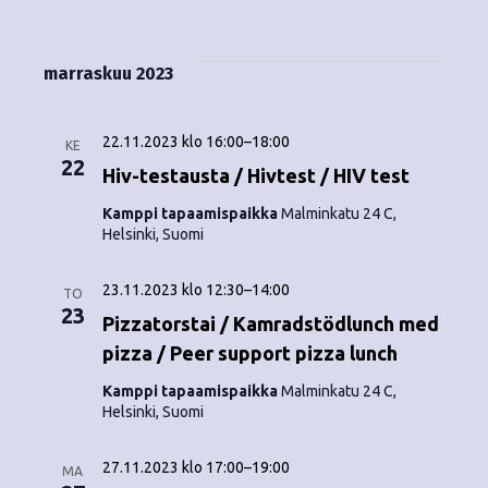
Tapahtumat
i
V
a
ä
s
a
p
t
k
l
marraskuu 2023
a
a
i
y
t
h
s
22.11.2023 klo 16:00
–
18:00
m
KE
t
e
22
Hiv-testausta / Hivtest / HIV test
ä
p
u
Kamppi tapaamispaikka
Malminkatu 24 C,
ä
t
Helsinki, Suomi
m
i
v
n
a
23.11.2023 klo 12:30
–
14:00
ä
TO
V
23
a
.
Pizzatorstai / Kamradstödlunch med
i
pizza / Peer support pizza lunch
v
e
Kamppi tapaamispaikka
Malminkatu 24 C,
i
Helsinki, Suomi
w
g
s
27.11.2023 klo 17:00
–
19:00
MA