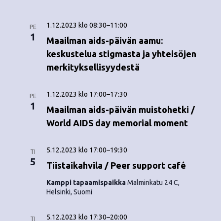
1.12.2023 klo 08:30
–
11:00
PE
1
Maailman aids-päivän aamu:
keskustelua stigmasta ja yhteisöjen
merkityksellisyydestä
1.12.2023 klo 17:00
–
17:30
PE
1
Maailman aids-päivän muistohetki /
World AIDS day memorial moment
5.12.2023 klo 17:00
–
19:30
TI
5
Tiistaikahvila / Peer support café
Kamppi tapaamispaikka
Malminkatu 24 C,
Helsinki, Suomi
5.12.2023 klo 17:30
–
20:00
TI