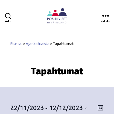
Haku
Valikko
Positiiviset
ry
Etusivu
>
Ajankohtaista
>
Tapahtumat
Tapahtumat
22/11/2023
 - 
12/12/2023
N
T
L