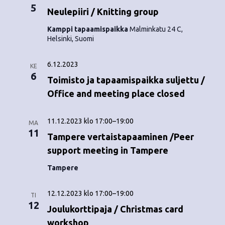
5
Neulepiiri / Knitting group
Kamppi tapaamispaikka
Malminkatu 24 C,
Helsinki, Suomi
6.12.2023
KE
6
Toimisto ja tapaamispaikka suljettu /
Office and meeting place closed
11.12.2023 klo 17:00
–
19:00
MA
11
Tampere vertaistapaaminen /Peer
support meeting in Tampere
Tampere
12.12.2023 klo 17:00
–
19:00
TI
12
Joulukorttipaja / Christmas card
workshop