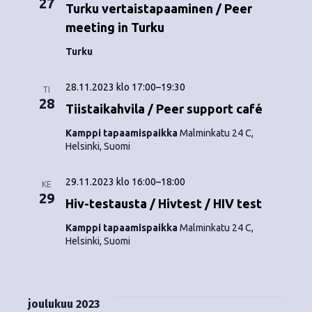
27
o
Turku vertaistapaaminen / Peer
N
meeting in Turku
i
a
Turku
n
v
i
t
28.11.2023 klo 17:00
–
19:30
TI
28
g
Tiistaikahvila / Peer support café
i
a
Kamppi tapaamispaikka
Malminkatu 24 C,
Helsinki, Suomi
t
i
29.11.2023 klo 16:00
–
18:00
KE
29
Hiv-testausta / Hivtest / HIV test
o
Kamppi tapaamispaikka
Malminkatu 24 C,
n
Helsinki, Suomi
joulukuu 2023