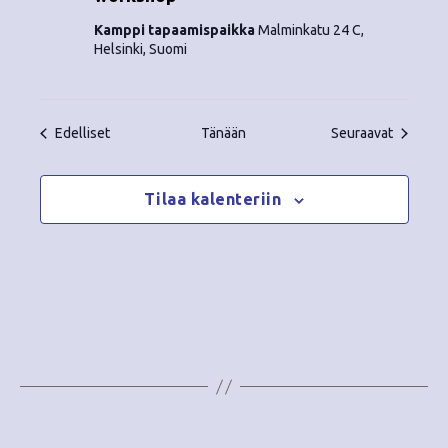
Kamppi tapaamispaikka
Malminkatu 24 C,
Helsinki, Suomi
Tapahtumat
Tapahtu
Edelliset
Tänään
Seuraavat
Tilaa kalenteriin