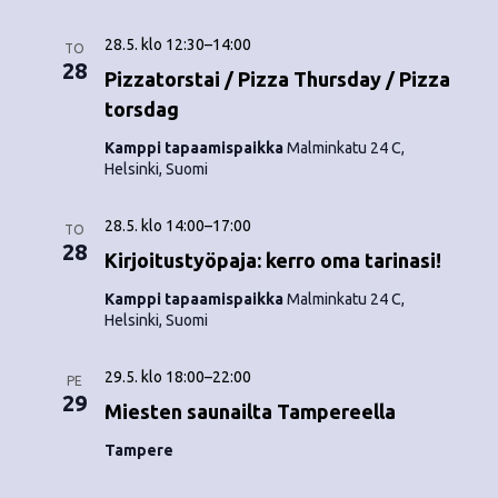
o
N
28.5. klo 12:30
–
14:00
i
TO
a
28
Pizzatorstai / Pizza Thursday / Pizza
n
v
torsdag
i
t
Kamppi tapaamispaikka
Malminkatu 24 C,
Helsinki, Suomi
g
i
a
28.5. klo 14:00
–
17:00
TO
t
28
Kirjoitustyöpaja: kerro oma tarinasi!
i
Kamppi tapaamispaikka
Malminkatu 24 C,
Helsinki, Suomi
o
n
29.5. klo 18:00
–
22:00
PE
29
Miesten saunailta Tampereella
Tampere