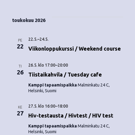
Tapahtumat
i
V
a
ä
s
a
p
t
k
l
toukokuu 2026
a
a
i
y
t
h
s
22.5.
–
24.5.
m
PE
t
e
22
Viikonloppukurssi / Weekend course
ä
p
u
ä
t
m
26.5. klo 17:00
–
20:00
i
TI
26
v
Tiistaikahvila / Tuesday cafe
n
a
ä
Kamppi tapaamispaikka
Malminkatu 24 C,
V
a
.
Helsinki, Suomi
i
v
27.5. klo 16:00
–
18:00
e
KE
i
27
Hiv-testausta / Hivtest / HIV test
w
g
Kamppi tapaamispaikka
Malminkatu 24 C,
s
Helsinki, Suomi