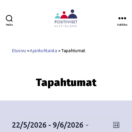
Haku
Valikko
Positiiviset
ry
Etusivu
>
Ajankohtaista
>
Tapahtumat
Tapahtumat
22/5/2026
 - 
9/6/2026
N
T
L