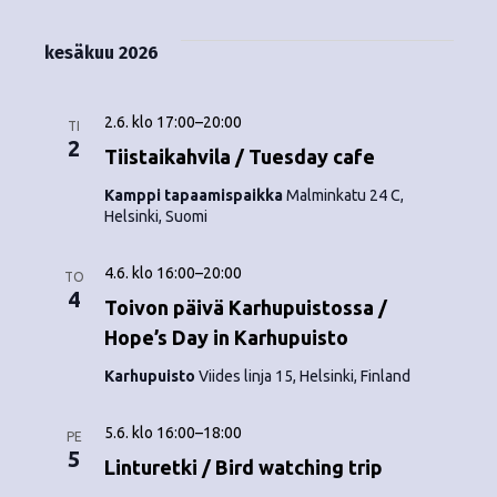
kesäkuu 2026
2.6. klo 17:00
–
20:00
TI
2
Tiistaikahvila / Tuesday cafe
Kamppi tapaamispaikka
Malminkatu 24 C,
Helsinki, Suomi
4.6. klo 16:00
–
20:00
TO
4
Toivon päivä Karhupuistossa /
Hope’s Day in Karhupuisto
Karhupuisto
Viides linja 15, Helsinki, Finland
5.6. klo 16:00
–
18:00
PE
5
Linturetki / Bird watching trip