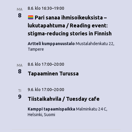
8.6. klo 16:30
–
19:00
MA
8
Pari sanaa ihmisoikeuksista –
lukutapahtuma / Reading event:
stigma-reducing stories in Finnish
Artteli kumppanuustalo
Mustalahdenkatu 22,
Tampere
8.6. klo 17:00
–
20:00
MA
8
Tapaaminen Turussa
9.6. klo 17:00
–
20:00
TI
9
Tiistaikahvila / Tuesday cafe
Kamppi tapaamispaikka
Malminkatu 24 C,
Helsinki, Suomi