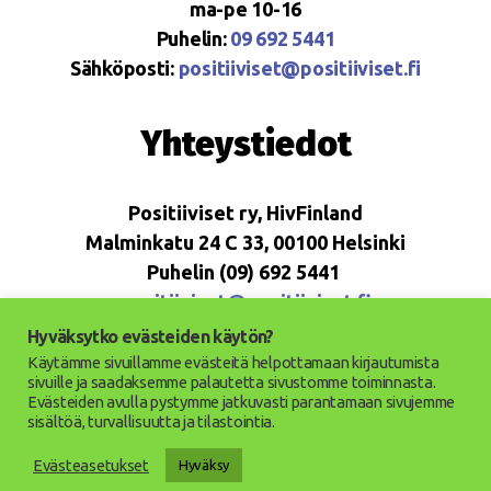
ma-pe 10-16
Puhelin:
09 692 5441
Sähköposti:
positiiviset@positiiviset.fi
Yhteystiedot
Positiiviset ry, HivFinland
Malminkatu 24 C 33, 00100 Helsinki
Puhelin (09) 692 5441
positiiviset@positiiviset.fi
Hyväksytko evästeiden käytön?
Käytämme sivuillamme evästeitä helpottamaan kirjautumista
sivuille ja saadaksemme palautetta sivustomme toiminnasta.
Evästeiden avulla pystymme jatkuvasti parantamaan sivujemme
© 2026
Positiiviset ry
Ylös
↑
sisältöä, turvallisuutta ja tilastointia.
Saavutettavuusseloste
Evästeasetukset
Hyväksy
Tietosuojaseloste