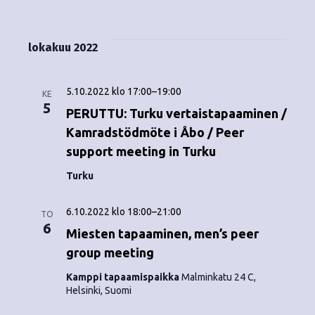
Tapahtumat
i
V
a
ä
s
a
p
t
k
l
lokakuu 2022
a
a
i
y
t
h
s
5.10.2022 klo 17:00
–
19:00
m
KE
t
e
5
PERUTTU: Turku vertaistapaaminen /
ä
p
u
Kamradstödmöte i Åbo / Peer
ä
t
support meeting in Turku
m
i
v
Turku
n
a
ä
V
a
.
6.10.2022 klo 18:00
–
21:00
TO
i
6
Miesten tapaaminen, men’s peer
v
e
group meeting
i
w
Kamppi tapaamispaikka
Malminkatu 24 C,
g
Helsinki, Suomi
s