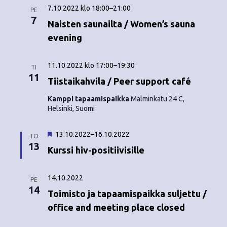
o
N
7.10.2022 klo 18:00
–
21:00
PE
7
i
Naisten saunailta / Women’s sauna
a
evening
n
v
i
t
11.10.2022 klo 17:00
–
19:30
TI
11
g
Tiistaikahvila / Peer support café
i
a
Kamppi tapaamispaikka
Malminkatu 24 C,
Helsinki, Suomi
t
i
S
13.10.2022
–
16.10.2022
TO
u
13
o
Kurssi hiv-positiivisille
o
s
n
i
14.10.2022
PE
t
14
e
Toimisto ja tapaamispaikka suljettu /
l
office and meeting place closed
t
u