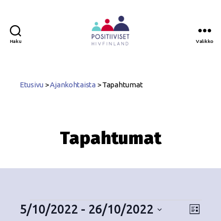
Haku
Valikko
Positiiviset
ry
Etusivu
>
Ajankohtaista
>
Tapahtumat
Tapahtumat
5/10/2022
 - 
26/10/2022
N
T
L