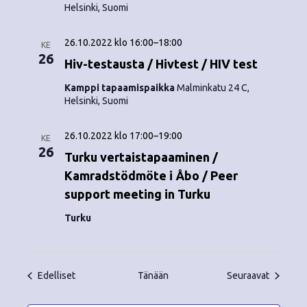
Helsinki, Suomi
26.10.2022 klo 16:00
–
18:00
KE
26
Hiv-testausta / Hivtest / HIV test
Kamppi tapaamispaikka
Malminkatu 24 C,
Helsinki, Suomi
26.10.2022 klo 17:00
–
19:00
KE
26
Turku vertaistapaaminen /
Kamradstödmöte i Åbo / Peer
support meeting in Turku
Turku
Tapahtumat
Tapahtu
Edelliset
Tänään
Seuraavat