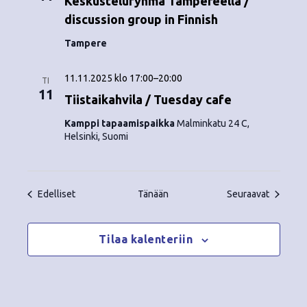
Keskusteluryhmä Tampereella /
discussion group in Finnish
Tampere
11.11.2025 klo 17:00
–
20:00
TI
11
Tiistaikahvila / Tuesday cafe
Kamppi tapaamispaikka
Malminkatu 24 C,
Helsinki, Suomi
Tapahtumat
Tapahtu
Edelliset
Tänään
Seuraavat
Tilaa kalenteriin