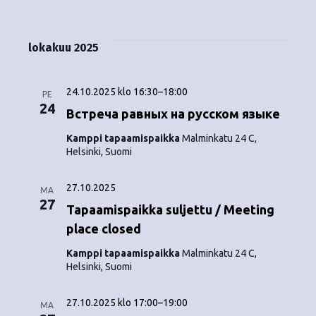
Tapahtumat
i
V
a
ä
s
a
p
t
k
l
lokakuu 2025
a
a
i
y
t
h
s
24.10.2025 klo 16:30
–
18:00
m
PE
t
e
24
Встреча равных на русском языке
ä
p
u
Kamppi tapaamispaikka
Malminkatu 24 C,
ä
t
Helsinki, Suomi
m
i
v
n
a
27.10.2025
ä
MA
V
27
a
.
Tapaamispaikka suljettu / Meeting
i
place closed
v
e
Kamppi tapaamispaikka
Malminkatu 24 C,
i
Helsinki, Suomi
w
g
s
27.10.2025 klo 17:00
–
19:00
MA