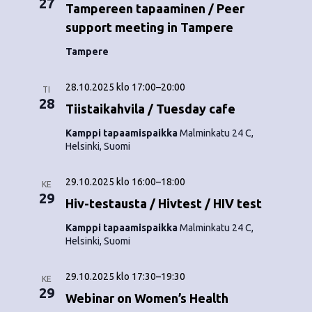
27
o
Tampereen tapaaminen / Peer
N
support meeting in Tampere
i
a
Tampere
n
v
i
t
28.10.2025 klo 17:00
–
20:00
TI
28
g
Tiistaikahvila / Tuesday cafe
i
a
Kamppi tapaamispaikka
Malminkatu 24 C,
Helsinki, Suomi
t
i
29.10.2025 klo 16:00
–
18:00
KE
29
Hiv-testausta / Hivtest / HIV test
o
Kamppi tapaamispaikka
Malminkatu 24 C,
n
Helsinki, Suomi
29.10.2025 klo 17:30
–
19:30
KE
29
Webinar on Women’s Health