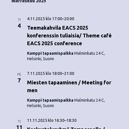
marraskuu 2025
4.11.2025 klo 17:00
–
20:00
TI
4
Teemakahvila EACS 2025
konferenssin tuliaisia/ Theme café
EACS 2025 conference
Kamppi tapaamispaikka
Malminkatu 24 C,
Helsinki, Suomi
7.11.2025 klo 18:00
–
21:00
PE
7
Miesten tapaaminen / Meeting for
men
Kamppi tapaamispaikka
Malminkatu 24 C,
Helsinki, Suomi
11.11.2025 klo 16:30
–
18:30
TI
11