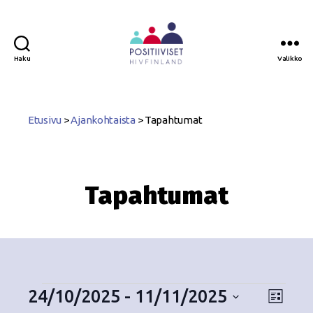
Haku
Valikko
Positiiviset
ry
Etusivu
>
Ajankohtaista
>
Tapahtumat
Tapahtumat
24/10/2025
 - 
11/11/2025
N
T
L