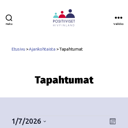
Haku
Valikko
Positiiviset
ry
Etusivu
>
Ajankohtaista
>
Tapahtumat
Tapahtumat
1/7/2026
N
T
K