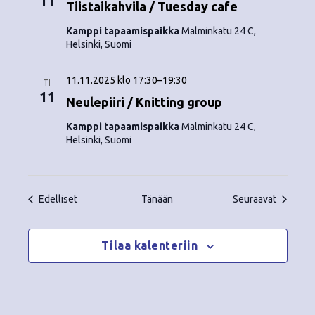
11
Tiistaikahvila / Tuesday cafe
Kamppi tapaamispaikka
Malminkatu 24 C,
Helsinki, Suomi
11.11.2025 klo 17:30
–
19:30
TI
11
Neulepiiri / Knitting group
Kamppi tapaamispaikka
Malminkatu 24 C,
Helsinki, Suomi
Tapahtumat
Tapahtu
Edelliset
Tänään
Seuraavat
Tilaa kalenteriin