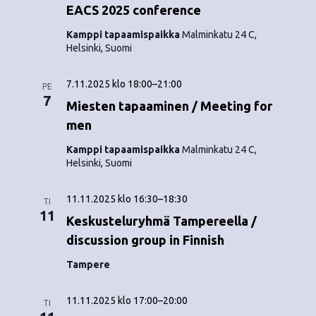
EACS 2025 conference
Kamppi tapaamispaikka
Malminkatu 24 C,
Helsinki, Suomi
7.11.2025 klo 18:00
–
21:00
PE
7
Miesten tapaaminen / Meeting for
men
Kamppi tapaamispaikka
Malminkatu 24 C,
Helsinki, Suomi
11.11.2025 klo 16:30
–
18:30
TI
11
Keskusteluryhmä Tampereella /
discussion group in Finnish
Tampere
11.11.2025 klo 17:00
–
20:00
TI