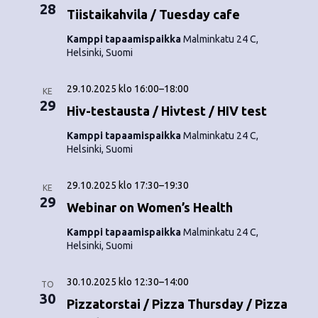
o
28
N
Tiistaikahvila / Tuesday cafe
i
a
Kamppi tapaamispaikka
Malminkatu 24 C,
Helsinki, Suomi
n
v
i
t
29.10.2025 klo 16:00
–
18:00
KE
29
g
Hiv-testausta / Hivtest / HIV test
i
a
Kamppi tapaamispaikka
Malminkatu 24 C,
Helsinki, Suomi
t
i
29.10.2025 klo 17:30
–
19:30
KE
29
Webinar on Women’s Health
o
Kamppi tapaamispaikka
Malminkatu 24 C,
n
Helsinki, Suomi
30.10.2025 klo 12:30
–
14:00
TO
30
Pizzatorstai / Pizza Thursday / Pizza