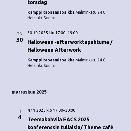
torsdag
Kamppi tapaamispaikka
Malminkatu 24 C,
Helsinki, Suomi
30.10.2025 klo 17:00
–
19:00
TO
30
Halloween -afterworktapahtuma /
Halloween Afterwork
Kamppi tapaamispaikka
Malminkatu 24 C,
Helsinki, Suomi
marraskuu 2025
4.11.2025 klo 17:00
–
20:00
TI
4
Teemakahvila EACS 2025
konferenssin tuliaisia/ Theme café