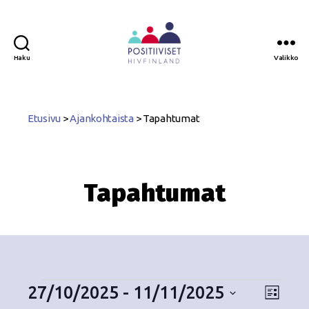
Haku
Valikko
Positiiviset
ry
Etusivu
>
Ajankohtaista
>
Tapahtumat
Tapahtumat
27/10/2025
 - 
11/11/2025
N
T
L