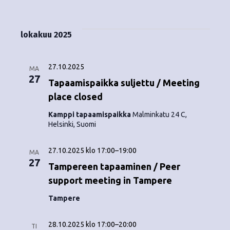
Tapahtumat
i
V
a
ä
s
a
p
t
k
l
lokakuu 2025
a
a
i
y
t
h
s
27.10.2025
m
MA
t
e
27
Tapaamispaikka suljettu / Meeting
ä
p
u
place closed
ä
t
m
i
Kamppi tapaamispaikka
Malminkatu 24 C,
Helsinki, Suomi
v
n
a
ä
V
a
.
27.10.2025 klo 17:00
–
19:00
MA
27
i
Tampereen tapaaminen / Peer
v
support meeting in Tampere
e
i
Tampere
w
g
s
28.10.2025 klo 17:00
–
20:00
TI